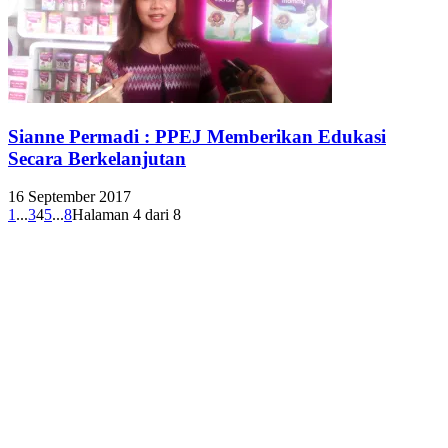
Sianne Permadi : PPEJ Memberikan Edukasi
Secara Berkelanjutan
16 September 2017
1
...
3
4
5
...
8
Halaman 4 dari 8