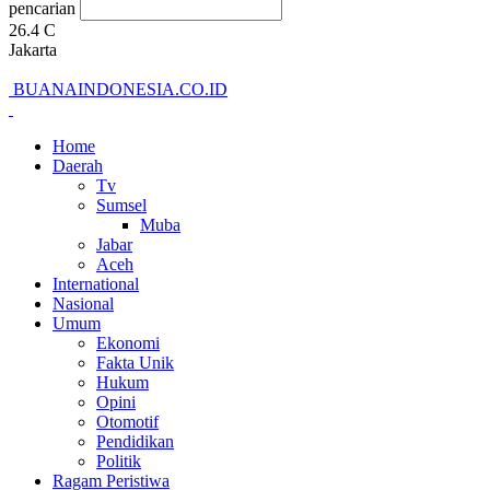
pencarian
26.4
C
Jakarta
BUANAINDONESIA.CO.ID
Home
Daerah
Tv
Sumsel
Muba
Jabar
Aceh
International
Nasional
Umum
Ekonomi
Fakta Unik
Hukum
Opini
Otomotif
Pendidikan
Politik
Ragam Peristiwa