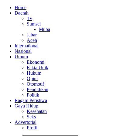
Home
Daerah
Tv
Sumsel
Muba
Jabar
Aceh
International
Nasional
Umum
Ekonomi
Fakta Unik
Hukum
Opini
Otomotif
Pendidikan
Politik
Ragam Peristiwa
Gaya Hidup
Kesehatan
Seks
Advertorial
Profil