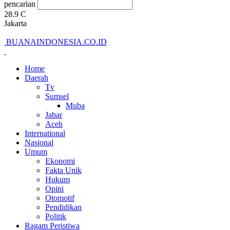
pencarian
28.9
C
Jakarta
BUANAINDONESIA.CO.ID
Home
Daerah
Tv
Sumsel
Muba
Jabar
Aceh
International
Nasional
Umum
Ekonomi
Fakta Unik
Hukum
Opini
Otomotif
Pendidikan
Politik
Ragam Peristiwa