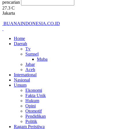
pencarian
27.3
C
Jakarta
BUANAINDONESIA.CO.ID
Home
Daerah
Tv
Sumsel
Muba
Jabar
Aceh
International
Nasional
Umum
Ekonomi
Fakta Unik
Hukum
Opini
Otomotif
Pendidikan
Politik
Ragam Peristiwa