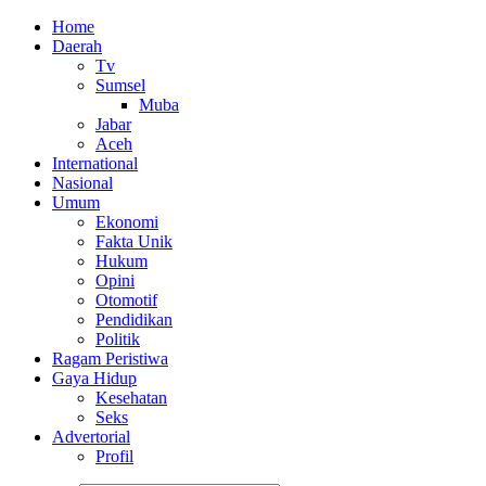
Home
Daerah
Tv
Sumsel
Muba
Jabar
Aceh
International
Nasional
Umum
Ekonomi
Fakta Unik
Hukum
Opini
Otomotif
Pendidikan
Politik
Ragam Peristiwa
Gaya Hidup
Kesehatan
Seks
Advertorial
Profil