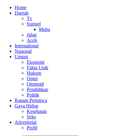
Home
Daerah
Tv
Sumsel
Muba
Jabar
Aceh
International
Nasional
Umum
Ekonomi
Fakta Unik
Hukum
Opini
Otomotif
Pendidikan
Politik
Ragam Peristiwa
Gaya Hidup
Kesehatan
Seks
Advertorial
Profil