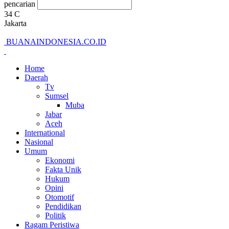
pencarian
34
C
Jakarta
BUANAINDONESIA.CO.ID
Home
Daerah
Tv
Sumsel
Muba
Jabar
Aceh
International
Nasional
Umum
Ekonomi
Fakta Unik
Hukum
Opini
Otomotif
Pendidikan
Politik
Ragam Peristiwa