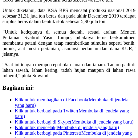
Untuk diketahui, data KSA BPS mencatat produksi nasional 2019
sebesar 31,31 juta ton beras dan pada akhir Desember 2019 terdapat
surplus beras dalam bentuk stok sebesar 5,90 juta ton.
“Untuk kedepanya di semua daerah, sesuai arahan Menteri
Pertanian Syahrul Yasin Limpo, pihaknya terus berkomitmen
membantu petani dengan tetap memberikan stimulus seperti benih,
pupuk, alat mesin pertanian, asuransi pertanian dan dana KUR,”
jelasnya.
“Saat ini tengah mempercepat olah tanah dan tanam. Tanam padi di
lahan sawah, lahan kering, tadah hujan maupun di lahan rawa
mineral,” pinta Suwandi.
Bagikan ini:
Klik untuk membagikan di Facebook(Membuka di jendela
yang baru)
Klik untuk berbagi pada Twitter(Membuka di jendela yang
baru)
Klik untuk berbagi di Skype(Membuka di jendela yang baru)
Klik untuk mencetak(Membuka di jendela yang baru)
Klik untuk berbagi pada Pinterest(Membuka di jendela yang