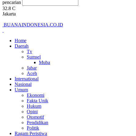
pencarian
32.8
C
Jakarta
BUANAINDONESIA.CO.ID
Home
Daerah
Tv
Sumsel
Muba
Jabar
Aceh
International
Nasional
Umum
Ekonomi
Fakta Unik
Hukum
Opini
Otomotif
Pendidikan
Politik
Ragam Peristiwa