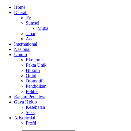
Home
Daerah
Tv
Sumsel
Muba
Jabar
Aceh
International
Nasional
Umum
Ekonomi
Fakta Unik
Hukum
Opini
Otomotif
Pendidikan
Politik
Ragam Peristiwa
Gaya Hidup
Kesehatan
Seks
Advertorial
Profil