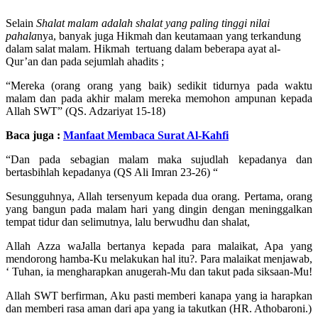
Selain
Shalat malam adalah shalat yang paling tinggi nilai
pahala
nya, banyak juga Hikmah dan keutamaan yang terkandung
dalam salat malam. Hikmah tertuang dalam beberapa ayat al-
Qur’an dan pada sejumlah ahadits ;
“Mereka (orang orang yang baik) sedikit tidurnya pada waktu
malam dan pada akhir malam mereka memohon ampunan kepada
Allah SWT” (QS. Adzariyat 15-18)
Baca juga :
Manfaat Membaca Surat Al-Kahfi
“Dan pada sebagian malam maka sujudlah kepadanya dan
bertasbihlah kepadanya (QS Ali Imran 23-26) “
Sesungguhnya, Allah tersenyum kepada dua orang. Pertama, orang
yang bangun pada malam hari yang dingin dengan meninggalkan
tempat tidur dan selimutnya, lalu berwudhu dan shalat,
Allah Azza waJalla bertanya kepada para malaikat, Apa yang
mendorong hamba-Ku melakukan hal itu?. Para malaikat menjawab,
‘ Tuhan, ia mengharapkan anugerah-Mu dan takut pada siksaan-Mu!
Allah SWT berfirman, Aku pasti memberi kanapa yang ia harapkan
dan memberi rasa aman dari apa yang ia takutkan (HR. Athobaroni.)