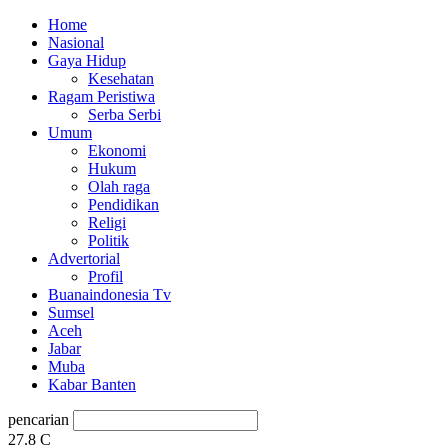
Home
Nasional
Gaya Hidup
Kesehatan
Ragam Peristiwa
Serba Serbi
Umum
Ekonomi
Hukum
Olah raga
Pendidikan
Religi
Politik
Advertorial
Profil
Buanaindonesia Tv
Sumsel
Aceh
Jabar
Muba
Kabar Banten
pencarian
27.8
C