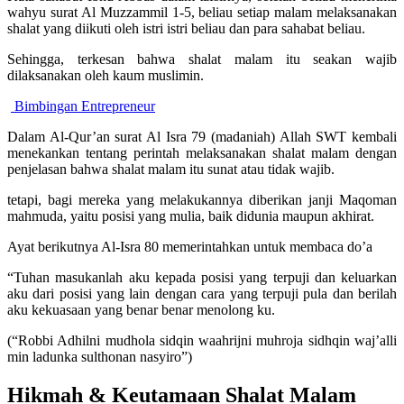
wahyu surat Al Muzzammil 1-5, beliau setiap malam melaksanakan
shalat yang diikuti oleh istri istri beliau dan para sahabat beliau.
Sehingga, terkesan bahwa shalat malam itu seakan wajib
dilaksanakan oleh kaum muslimin.
Bimbingan Entrepreneur
Dalam Al-Qur’an surat Al Isra 79 (madaniah) Allah SWT kembali
menekankan tentang perintah melaksanakan shalat malam dengan
penjelasan bahwa shalat malam itu sunat atau tidak wajib.
tetapi, bagi mereka yang melakukannya diberikan janji Maqoman
mahmuda, yaitu posisi yang mulia, baik didunia maupun akhirat.
Ayat berikutnya Al-Isra 80 memerintahkan untuk membaca do’a
“
Tuhan masukanlah aku kepada posisi yang terpuji dan keluarkan
aku dari posisi yang lain dengan cara yang terpuji pula dan berilah
aku kekuasaan yang benar benar menolong ku.
(“Robbi Adhilni mudhola sidqin waahrijni muhroja sidhqin waj’alli
min ladunka sulthonan nasyiro”)
Hikmah & Keutamaan Shalat Malam