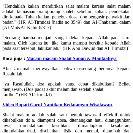
“Hendaklah kalian mendirikan salat malam karena salat malam
adalah kebiasaan orang-orang shaleh sebelum kalian, pendekatan
diri kepada Tuhan kalian, penebus dosa, don pengusir penyakit dari
badan” (HR AI-Tirmidzi [hadis no.3549] dan AI-Thabarani dalam
(AI-Mu&AI-Kabir 6/317)
“Seorang hamba menjadi sangat dekat kepada Allah pada larut
malam. Oleh karena itu, jika kamu mampu berzikir kepada Allah
pada saat tersebut, lakukanlah.” (HR Abu Dawud dan AI-Tirmidzi)
Baca juga :
Macam-macam Shalat Sunan & Manfaatnya
Abu Umamah meriwayatkan bahwa seseorang bertanya kepada
Rasulullah,
“ya Rasulullah, doa apakah yang cepat dikabulkan? Beliau
menjawab, (Doa pada) akhir malam dan setelah shalat
fardhu.” (HR Al-Tirmidzi)
Video Bupati Garut Nantikan Kedatangan Wisatawan
Shalat malam adalah salah satu bentuk tawassul effektif untuk
dikabulkan do’a, diampuni dosa, ditenangkan hati, ditangguhkan
jiwa, dimudahkan kesulitan, dimantapkan kesabaran,
dimudahkan.rizki, disehatkan fisik dan mental, ditambah dan