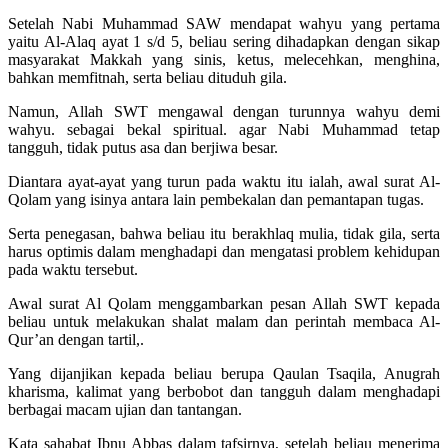
Setelah Nabi Muhammad SAW mendapat wahyu yang pertama
yaitu Al-Alaq ayat 1 s/d 5, beliau sering dihadapkan dengan sikap
masyarakat Makkah yang sinis, ketus, melecehkan, menghina,
bahkan memfitnah, serta beliau dituduh gila.
Namun, Allah SWT mengawal dengan turunnya wahyu demi
wahyu. sebagai bekal spiritual. agar Nabi Muhammad tetap
tangguh, tidak putus asa dan berjiwa besar.
Diantara ayat-ayat yang turun pada waktu itu ialah, awal surat Al-
Qolam yang isinya antara lain pembekalan dan pemantapan tugas.
Serta penegasan, bahwa beliau itu berakhlaq mulia, tidak gila, serta
harus optimis dalam menghadapi dan mengatasi problem kehidupan
pada waktu tersebut.
Awal surat Al Qolam menggambarkan pesan Allah SWT kepada
beliau untuk melakukan shalat malam dan perintah membaca Al-
Qur’an dengan tartil,.
Yang dijanjikan kepada beliau berupa Qaulan Tsaqila, Anugrah
kharisma, kalimat yang berbobot dan tangguh dalam menghadapi
berbagai macam ujian dan tantangan.
Kata sahabat Ibnu Abbas dalam tafsirnya, setelah beliau menerima