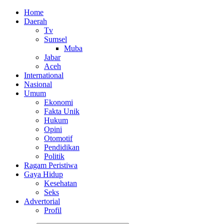
Home
Daerah
Tv
Sumsel
Muba
Jabar
Aceh
International
Nasional
Umum
Ekonomi
Fakta Unik
Hukum
Opini
Otomotif
Pendidikan
Politik
Ragam Peristiwa
Gaya Hidup
Kesehatan
Seks
Advertorial
Profil