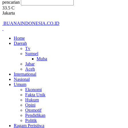
pencarian
33.5
C
Jakarta
BUANAINDONESIA.CO.ID
Home
Daerah
Tv
Sumsel
Muba
Jabar
Aceh
International
Nasional
Umum
Ekonomi
Fakta Unik
Hukum
Opini
Otomotif
Pendidikan
Politik
Ragam Peristiwa