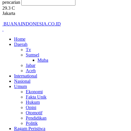
pencarian
29.3
C
Jakarta
BUANAINDONESIA.CO.ID
Home
Daerah
Tv
Sumsel
Muba
Jabar
Aceh
International
Nasional
Umum
Ekonomi
Fakta Unik
Hukum
Opini
Otomotif
Pendidikan
Politik
Ragam Peristiwa