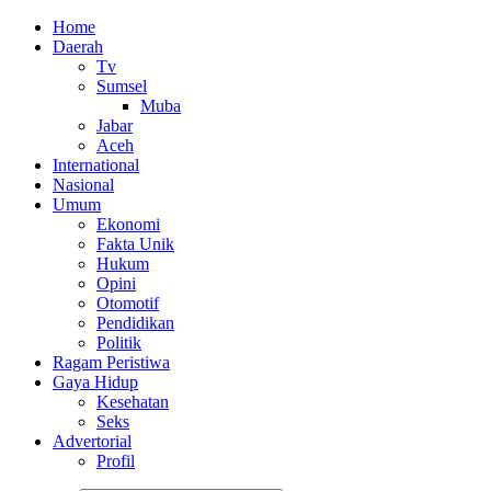
Home
Daerah
Tv
Sumsel
Muba
Jabar
Aceh
International
Nasional
Umum
Ekonomi
Fakta Unik
Hukum
Opini
Otomotif
Pendidikan
Politik
Ragam Peristiwa
Gaya Hidup
Kesehatan
Seks
Advertorial
Profil