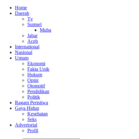
Home
Daerah
Tv
Sumsel
Muba
Jabar
Aceh
International
Nasional
Umum
Ekonomi
Fakta Unik
Hukum
Opini
Otomotif
Pendidikan
Politik
Ragam Peristiwa
Gaya Hidup
Kesehatan
Seks
Advertorial
Profil