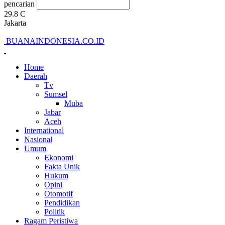
pencarian
29.8
C
Jakarta
BUANAINDONESIA.CO.ID
Home
Daerah
Tv
Sumsel
Muba
Jabar
Aceh
International
Nasional
Umum
Ekonomi
Fakta Unik
Hukum
Opini
Otomotif
Pendidikan
Politik
Ragam Peristiwa