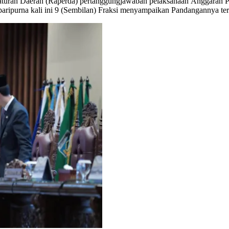
aturan Daerah (Raperda) pertanggungjawaban pelaksanaan Anggaran 
paripurna kali ini 9 (Sembilan) Fraksi menyampaikan Pandangannya t