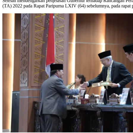
Setelah mendengarkan penjelasan Gubernur terhadap Rancangan Per
(TA) 2022 pada Rapat Paripurna LXIV (64) sebelumnya, pada rapat 