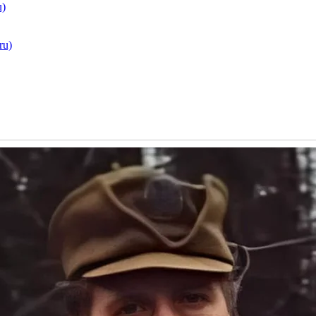
u)
ru)