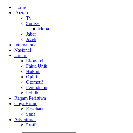
Home
Daerah
Tv
Sumsel
Muba
Jabar
Aceh
International
Nasional
Umum
Ekonomi
Fakta Unik
Hukum
Opini
Otomotif
Pendidikan
Politik
Ragam Peristiwa
Gaya Hidup
Kesehatan
Seks
Advertorial
Profil