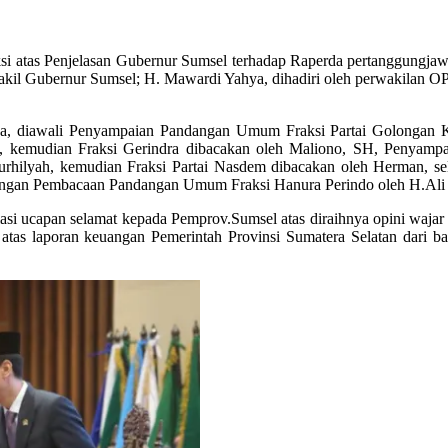
i atas Penjelasan Gubernur Sumsel terhadap Raperda pertanggungj
l Gubernur Sumsel; H. Mawardi Yahya, dihadiri oleh perwakilan OPD 
a, diawali Penyampaian Pandangan Umum Fraksi Partai Golongan Ka
, kemudian Fraksi Gerindra dibacakan oleh Maliono, SH, Penyamp
rhilyah, kemudian Fraksi Partai Nasdem dibacakan oleh Herman, se
engan Pembacaan Pandangan Umum Fraksi Hanura Perindo oleh H.Ali 
 ucapan selamat kepada Pemprov.Sumsel atas diraihnya opini wajar t
2 atas laporan keuangan Pemerintah Provinsi Sumatera Selatan dari