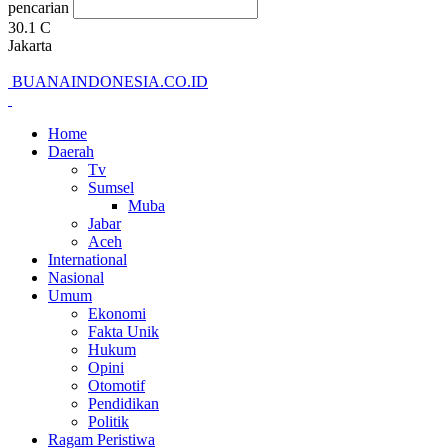
pencarian
30.1
C
Jakarta
BUANAINDONESIA.CO.ID
Home
Daerah
Tv
Sumsel
Muba
Jabar
Aceh
International
Nasional
Umum
Ekonomi
Fakta Unik
Hukum
Opini
Otomotif
Pendidikan
Politik
Ragam Peristiwa