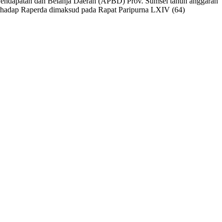
Pendapatan dan Belanja Daerah (APBD) Prov. Sumsel tahun anggaran
erhadap Raperda dimaksud pada Rapat Paripurna LXIV (64)