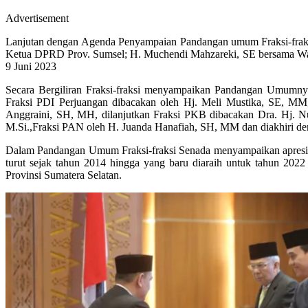
Advertisement
Lanjutan dengan Agenda Penyampaian Pandangan umum Fraksi-fraks
Ketua DPRD Prov. Sumsel; H. Muchendi Mahzareki, SE bersama Waki
9 Juni 2023
Secara Bergiliran Fraksi-fraksi menyampaikan Pandangan Umumny
Fraksi PDI Perjuangan dibacakan oleh Hj. Meli Mustika, SE, MM
Anggraini, SH, MH, dilanjutkan Fraksi PKB dibacakan Dra. Hj. Nu
M.Si.,Fraksi PAN oleh H. Juanda Hanafiah, SH, MM dan diakhiri d
Dalam Pandangan Umum Fraksi-fraksi Senada menyampaikan apresiasi
turut sejak tahun 2014 hingga yang baru diaraih untuk tahun 202
Provinsi Sumatera Selatan.