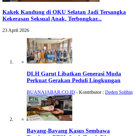
Kakek Kandung di OKU Selatan Jadi Tersangka
Kekerasan Seksual Anak, Terbongkar...
23 April 2026
DLH Garut Libatkan Generasi Muda
Perkuat Gerakan Peduli Lingkungan
BUANAJABAR.CO.ID
- Kontributor :
Deden Solihin
Bayang-Bayang Kasus Sembawa