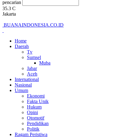
pencarian
35.3
C
Jakarta
BUANAINDONESIA.CO.ID
Home
Daerah
Tv
Sumsel
Muba
Jabar
Aceh
International
Nasional
Umum
Ekonomi
Fakta Unik
Hukum
Opini
Otomotif
Pendidikan
Politik
Ragam Peristiwa