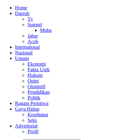
Home
Daerah
Tv
Sumsel
Muba
Jabar
Aceh
International
Nasional
Umum
Ekonomi
Fakta Unik
Hukum
Opini
Otomotif
Pendidikan
Politik
Ragam Peristiwa
Gaya Hidup
Kesehatan
Seks
Advertorial
Profil