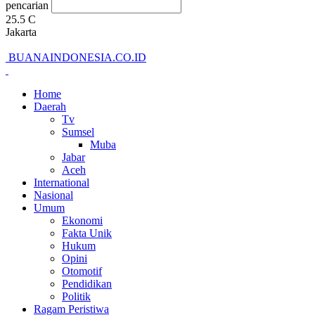
pencarian
25.5
C
Jakarta
BUANAINDONESIA.CO.ID
Home
Daerah
Tv
Sumsel
Muba
Jabar
Aceh
International
Nasional
Umum
Ekonomi
Fakta Unik
Hukum
Opini
Otomotif
Pendidikan
Politik
Ragam Peristiwa