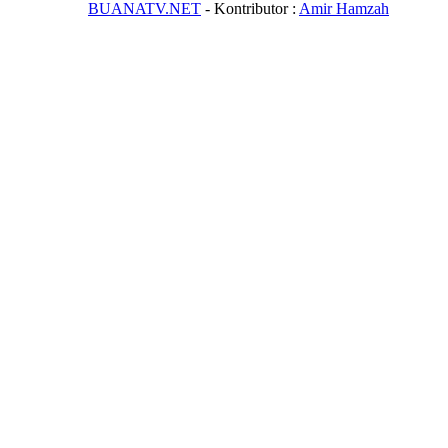
BUANATV.NET
- Kontributor :
Amir Hamzah