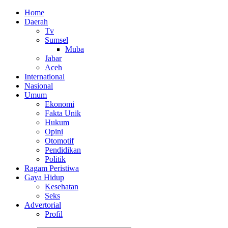
Home
Daerah
Tv
Sumsel
Muba
Jabar
Aceh
International
Nasional
Umum
Ekonomi
Fakta Unik
Hukum
Opini
Otomotif
Pendidikan
Politik
Ragam Peristiwa
Gaya Hidup
Kesehatan
Seks
Advertorial
Profil