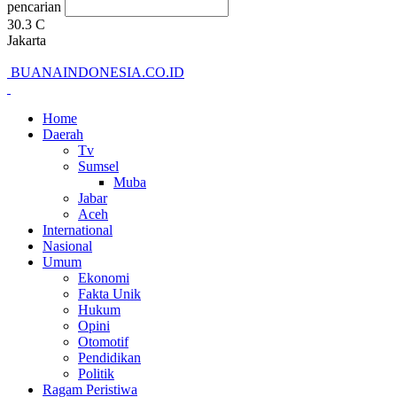
pencarian
30.3
C
Jakarta
BUANAINDONESIA.CO.ID
Home
Daerah
Tv
Sumsel
Muba
Jabar
Aceh
International
Nasional
Umum
Ekonomi
Fakta Unik
Hukum
Opini
Otomotif
Pendidikan
Politik
Ragam Peristiwa