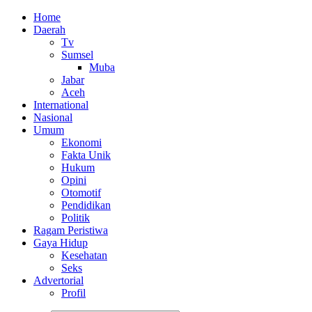
Home
Daerah
Tv
Sumsel
Muba
Jabar
Aceh
International
Nasional
Umum
Ekonomi
Fakta Unik
Hukum
Opini
Otomotif
Pendidikan
Politik
Ragam Peristiwa
Gaya Hidup
Kesehatan
Seks
Advertorial
Profil