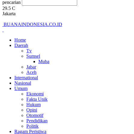
pencarian
29.5
C
Jakarta
BUANAINDONESIA.CO.ID
Home
Daerah
Tv
Sumsel
Muba
Jabar
Aceh
International
Nasional
Umum
Ekonomi
Fakta Unik
Hukum
Opini
Otomotif
Pendidikan
Politik
Ragam Peristiwa