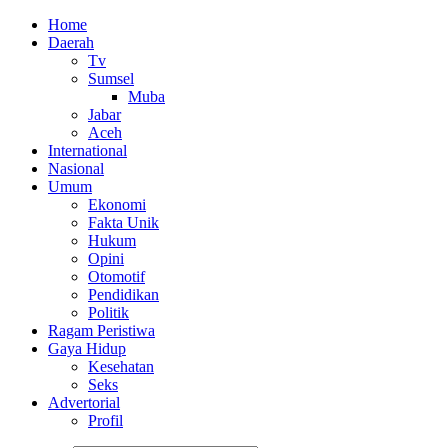
Home
Daerah
Tv
Sumsel
Muba
Jabar
Aceh
International
Nasional
Umum
Ekonomi
Fakta Unik
Hukum
Opini
Otomotif
Pendidikan
Politik
Ragam Peristiwa
Gaya Hidup
Kesehatan
Seks
Advertorial
Profil