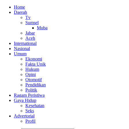
Home
Daerah
Tv
Sumsel
Muba
Jabar
Aceh
International
Nasional
Umum
Ekonomi
Fakta Unik
Hukum
Opini
Otomotif
Pendidikan
Politik
Ragam Peristiwa
Gaya Hidup
Kesehatan
Seks
Advertorial
Profil