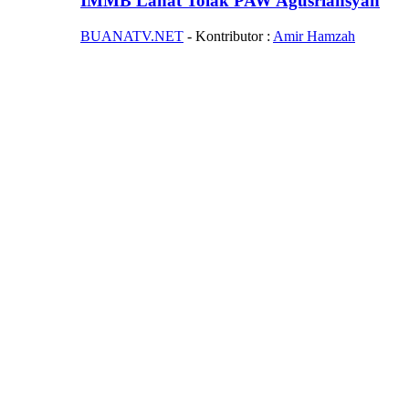
IMMB Lahat Tolak PAW Agusriansyah
BUANATV.NET
- Kontributor :
Amir Hamzah