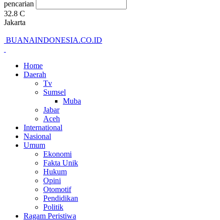
pencarian
32.8
C
Jakarta
BUANAINDONESIA.CO.ID
Home
Daerah
Tv
Sumsel
Muba
Jabar
Aceh
International
Nasional
Umum
Ekonomi
Fakta Unik
Hukum
Opini
Otomotif
Pendidikan
Politik
Ragam Peristiwa