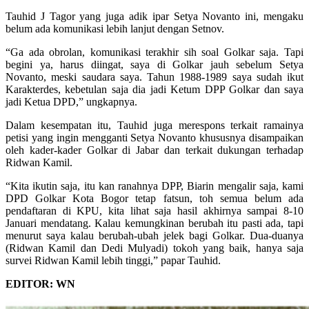
Tauhid J Tagor yang juga adik ipar Setya Novanto ini, mengaku
belum ada komunikasi lebih lanjut dengan Setnov.
“Ga ada obrolan, komunikasi terakhir sih soal Golkar saja. Tapi
begini ya, harus diingat, saya di Golkar jauh sebelum Setya
Novanto, meski saudara saya. Tahun 1988-1989 saya sudah ikut
Karakterdes, kebetulan saja dia jadi Ketum DPP Golkar dan saya
jadi Ketua DPD,” ungkapnya.
Dalam kesempatan itu, Tauhid juga merespons terkait ramainya
petisi yang ingin mengganti Setya Novanto khususnya disampaikan
oleh kader-kader Golkar di Jabar dan terkait dukungan terhadap
Ridwan Kamil.
“Kita ikutin saja, itu kan ranahnya DPP, Biarin mengalir saja, kami
DPD Golkar Kota Bogor tetap fatsun, toh semua belum ada
pendaftaran di KPU, kita lihat saja hasil akhirnya sampai 8-10
Januari mendatang. Kalau kemungkinan berubah itu pasti ada, tapi
menurut saya kalau berubah-ubah jelek bagi Golkar. Dua-duanya
(Ridwan Kamil dan Dedi Mulyadi) tokoh yang baik, hanya saja
survei Ridwan Kamil lebih tinggi,” papar Tauhid.
EDITOR: WN