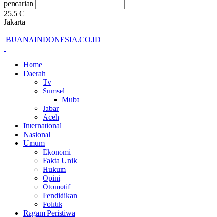
pencarian
25.5
C
Jakarta
BUANAINDONESIA.CO.ID
Home
Daerah
Tv
Sumsel
Muba
Jabar
Aceh
International
Nasional
Umum
Ekonomi
Fakta Unik
Hukum
Opini
Otomotif
Pendidikan
Politik
Ragam Peristiwa