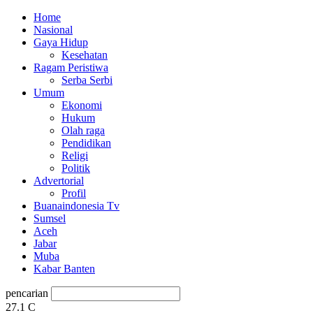
Home
Nasional
Gaya Hidup
Kesehatan
Ragam Peristiwa
Serba Serbi
Umum
Ekonomi
Hukum
Olah raga
Pendidikan
Religi
Politik
Advertorial
Profil
Buanaindonesia Tv
Sumsel
Aceh
Jabar
Muba
Kabar Banten
pencarian
27.1
C