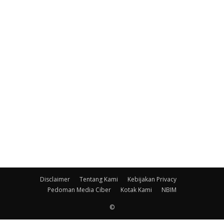
Disclaimer
Tentang Kami
Kebijakan Privacy
Pedoman Media Ciber
Kotak Kami
NBIM
©