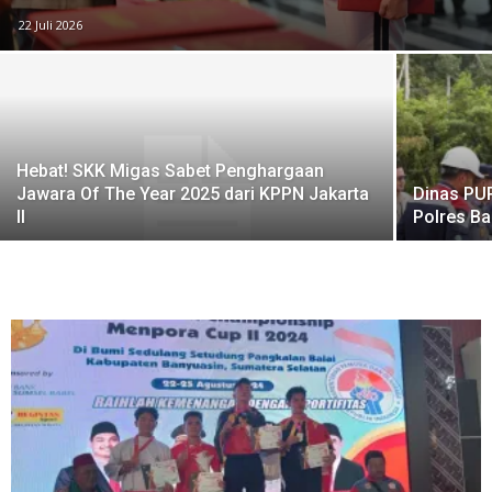
22 Juli 2026
Hebat! SKK Migas Sabet Penghargaan
Jawara Of The Year 2025 dari KPPN Jakarta
Dinas PUP
II
Polres Ba