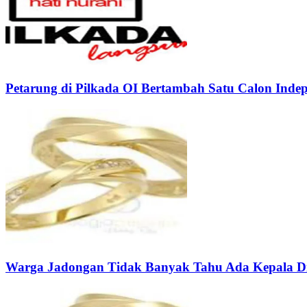
Petarung di Pilkada OI Bertambah Satu Calon Inde
Warga Jadongan Tidak Banyak Tahu Ada Kepala Di