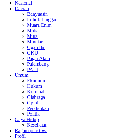
Nasional
Daerah
Banyuasin
Lubuk Linggau
Muara Enim
Muba
Mura
Muratara
Ogan Ilir
OKU
Pagar Alam
Palembang
PALI
Umum
Ekonomi
Hukum
Kriminal
Olahraga
Opini
Pendidikan
Politik
Gaya Hidup
Kesehatan
Ragam peristiwa
Profil