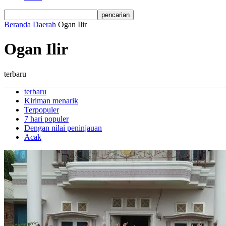
Beranda
Daerah
Ogan Ilir
Ogan Ilir
terbaru
terbaru
Kiriman menarik
Terpopuler
7 hari populer
Dengan nilai peninjauan
Acak