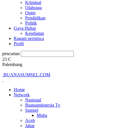
Kriminal
Olahraga
Opini
Pendidikan
Politik
Gaya Hidup
Kesehatan
Ragam peristiwa
Profil
pencarian
23
C
Palembang
BUANASUMSEL.COM
Home
Network
Nasional
Buanaindonesia Tv
Sumsel
Muba
Aceh
Jabar