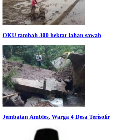
OKU tambah 300 hektar lahan sawah
Jembatan Ambles, Warga 4 Desa Terisolir