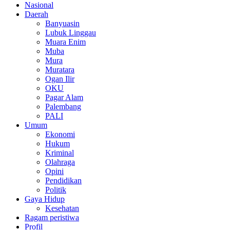
Nasional
Daerah
Banyuasin
Lubuk Linggau
Muara Enim
Muba
Mura
Muratara
Ogan Ilir
OKU
Pagar Alam
Palembang
PALI
Umum
Ekonomi
Hukum
Kriminal
Olahraga
Opini
Pendidikan
Politik
Gaya Hidup
Kesehatan
Ragam peristiwa
Profil