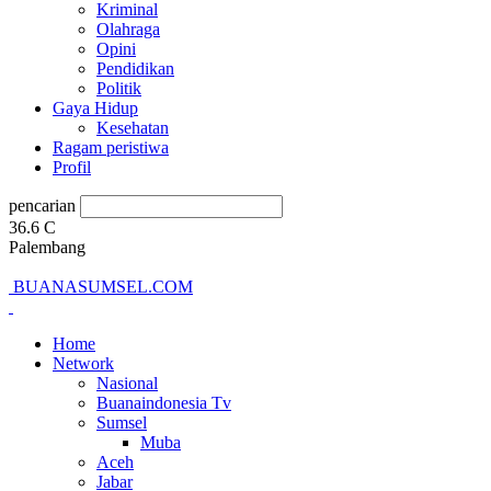
Kriminal
Olahraga
Opini
Pendidikan
Politik
Gaya Hidup
Kesehatan
Ragam peristiwa
Profil
pencarian
36.6
C
Palembang
BUANASUMSEL.COM
Home
Network
Nasional
Buanaindonesia Tv
Sumsel
Muba
Aceh
Jabar