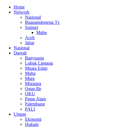
Home
Network
Nasional
Buanaindonesia Tv
Sumsel
Muba
Aceh
Jabar
Nasional
Daerah
Banyuasin
Lubuk Linggau
Muara Enim
Muba
Mura
Muratara
Ogan Ilir
OKU
Pagar Alam
Palembang
PALI
Umum
Ekonomi
Hukum