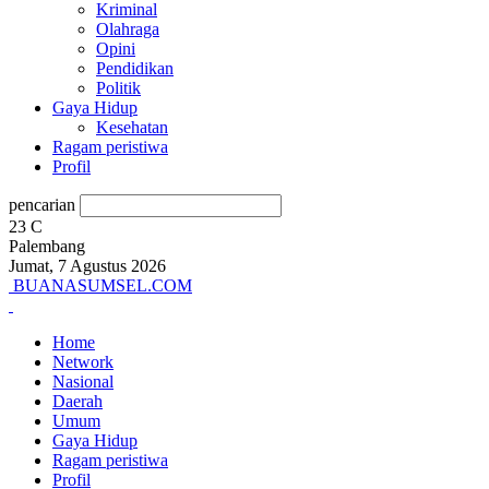
Kriminal
Olahraga
Opini
Pendidikan
Politik
Gaya Hidup
Kesehatan
Ragam peristiwa
Profil
pencarian
23
C
Palembang
Jumat, 7 Agustus 2026
BUANASUMSEL.COM
Home
Network
Nasional
Daerah
Umum
Gaya Hidup
Ragam peristiwa
Profil