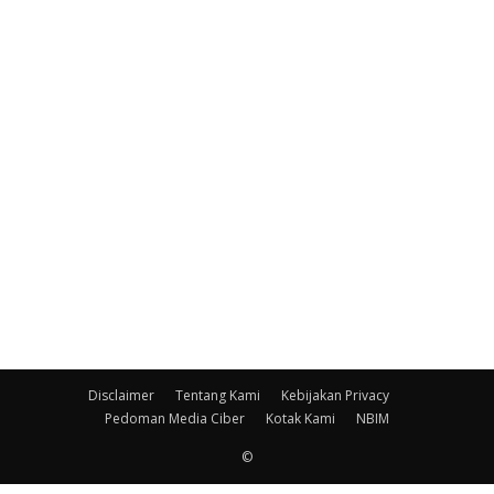
Disclaimer
Tentang Kami
Kebijakan Privacy
Pedoman Media Ciber
Kotak Kami
NBIM
©