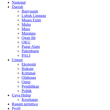
Nasional
Daerah
Banyuasin
Lubuk Linggau
Muara Enim
Muba
Mura
Muratara
Ogan Ilir
OKU
Pagar Alam
Palembang
PALI
Umum
Ekonomi
Hukum
Kriminal
Olahraga
Opini
Pendidikan
Politik
Gaya Hidup
Kesehatan
Ragam peristiwa
Profil