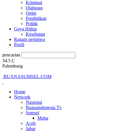
Kriminal
Olahraga
Opini
Pendidikan
Politik
Gaya Hidup
Kesehatan
Ragam peristiwa
Profil
pencarian
34.5
C
Palembang
BUANASUMSEL.COM
Home
Network
Nasional
Buanaindonesia Tv
Sumsel
Muba
Aceh
Jabar