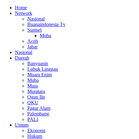
Home
Network
Nasional
Buanaindonesia Tv
Sumsel
Muba
Aceh
Jabar
Nasional
Daerah
Banyuasin
Lubuk Linggau
Muara Enim
Muba
Mura
Muratara
Ogan Ilir
OKU
Pagar Alam
Palembang
PALI
Umum
Ekonomi
Hukum