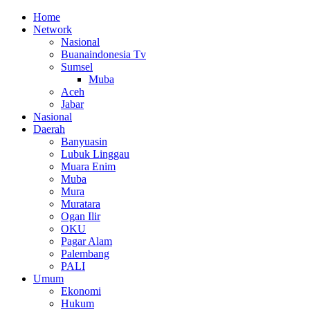
Home
Network
Nasional
Buanaindonesia Tv
Sumsel
Muba
Aceh
Jabar
Nasional
Daerah
Banyuasin
Lubuk Linggau
Muara Enim
Muba
Mura
Muratara
Ogan Ilir
OKU
Pagar Alam
Palembang
PALI
Umum
Ekonomi
Hukum