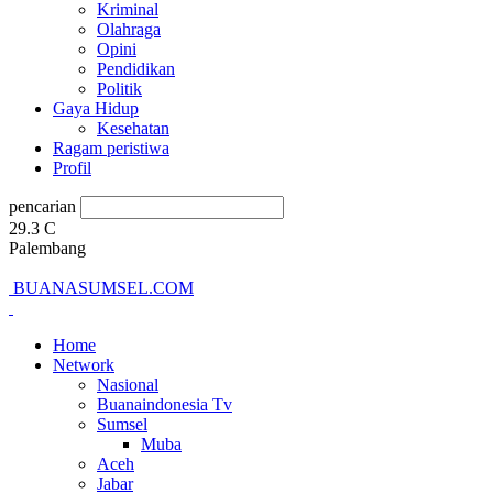
Kriminal
Olahraga
Opini
Pendidikan
Politik
Gaya Hidup
Kesehatan
Ragam peristiwa
Profil
pencarian
29.3
C
Palembang
BUANASUMSEL.COM
Home
Network
Nasional
Buanaindonesia Tv
Sumsel
Muba
Aceh
Jabar