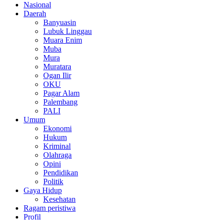
Nasional
Daerah
Banyuasin
Lubuk Linggau
Muara Enim
Muba
Mura
Muratara
Ogan Ilir
OKU
Pagar Alam
Palembang
PALI
Umum
Ekonomi
Hukum
Kriminal
Olahraga
Opini
Pendidikan
Politik
Gaya Hidup
Kesehatan
Ragam peristiwa
Profil