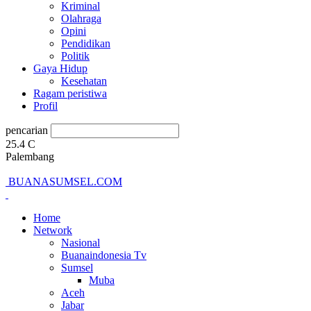
Kriminal
Olahraga
Opini
Pendidikan
Politik
Gaya Hidup
Kesehatan
Ragam peristiwa
Profil
pencarian
25.4
C
Palembang
BUANASUMSEL.COM
Home
Network
Nasional
Buanaindonesia Tv
Sumsel
Muba
Aceh
Jabar