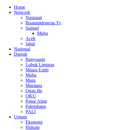
Home
Network
Nasional
Buanaindonesia Tv
Sumsel
Muba
Aceh
Jabar
Nasional
Daerah
Banyuasin
Lubuk Linggau
Muara Enim
Muba
Mura
Muratara
Ogan Ilir
OKU
Pagar Alam
Palembang
PALI
Umum
Ekonomi
Hukum