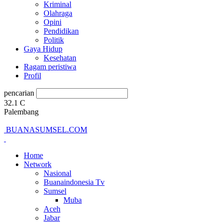
Kriminal
Olahraga
Opini
Pendidikan
Politik
Gaya Hidup
Kesehatan
Ragam peristiwa
Profil
pencarian
32.1
C
Palembang
BUANASUMSEL.COM
Home
Network
Nasional
Buanaindonesia Tv
Sumsel
Muba
Aceh
Jabar