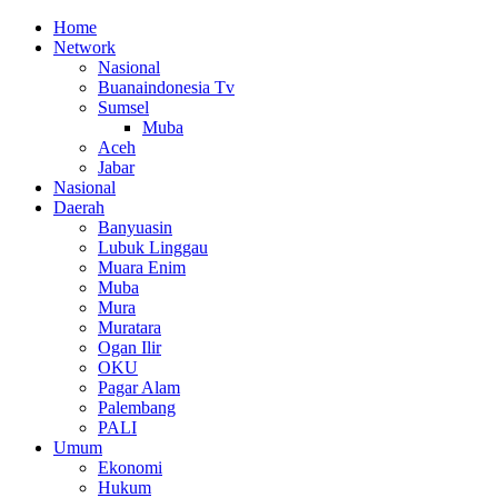
Home
Network
Nasional
Buanaindonesia Tv
Sumsel
Muba
Aceh
Jabar
Nasional
Daerah
Banyuasin
Lubuk Linggau
Muara Enim
Muba
Mura
Muratara
Ogan Ilir
OKU
Pagar Alam
Palembang
PALI
Umum
Ekonomi
Hukum