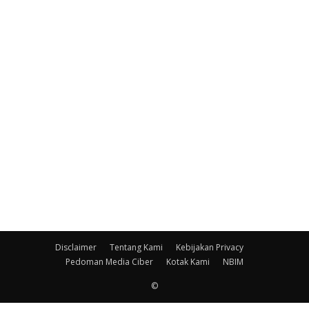
Disclaimer
Tentang Kami
Kebijakan Privacy
Pedoman Media Ciber
Kotak Kami
NBIM
©