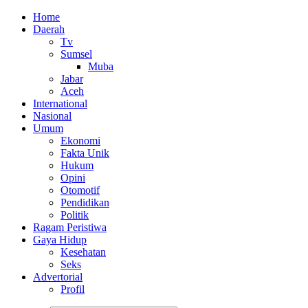
Home
Daerah
Tv
Sumsel
Muba
Jabar
Aceh
International
Nasional
Umum
Ekonomi
Fakta Unik
Hukum
Opini
Otomotif
Pendidikan
Politik
Ragam Peristiwa
Gaya Hidup
Kesehatan
Seks
Advertorial
Profil