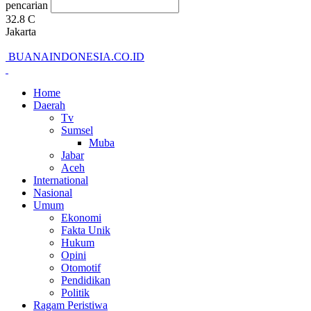
pencarian
32.8
C
Jakarta
BUANAINDONESIA.CO.ID
Home
Daerah
Tv
Sumsel
Muba
Jabar
Aceh
International
Nasional
Umum
Ekonomi
Fakta Unik
Hukum
Opini
Otomotif
Pendidikan
Politik
Ragam Peristiwa