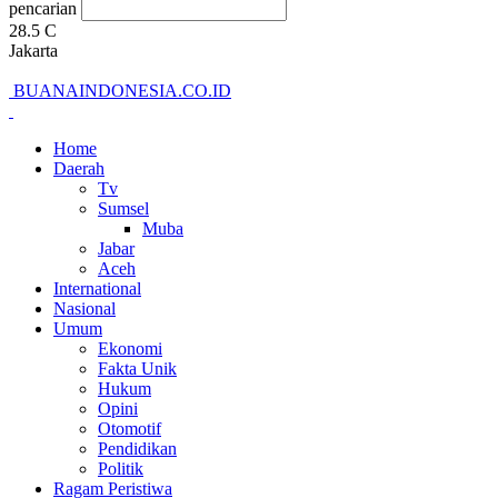
pencarian
28.5
C
Jakarta
BUANAINDONESIA.CO.ID
Home
Daerah
Tv
Sumsel
Muba
Jabar
Aceh
International
Nasional
Umum
Ekonomi
Fakta Unik
Hukum
Opini
Otomotif
Pendidikan
Politik
Ragam Peristiwa