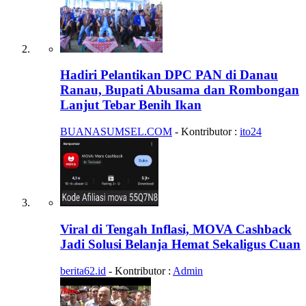
Hadiri Pelantikan DPC PAN di Danau
Ranau, Bupati Abusama dan Rombongan
Lanjut Tebar Benih Ikan
BUANASUMSEL.COM
- Kontributor :
ito24
Viral di Tengah Inflasi, MOVA Cashback
Jadi Solusi Belanja Hemat Sekaligus Cuan
berita62.id
- Kontributor :
Admin