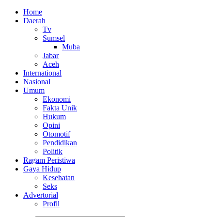
Home
Daerah
Tv
Sumsel
Muba
Jabar
Aceh
International
Nasional
Umum
Ekonomi
Fakta Unik
Hukum
Opini
Otomotif
Pendidikan
Politik
Ragam Peristiwa
Gaya Hidup
Kesehatan
Seks
Advertorial
Profil