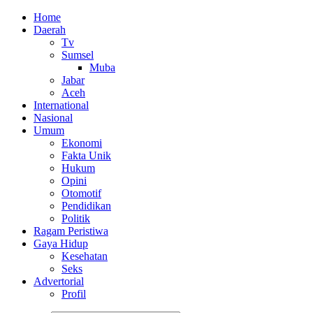
Home
Daerah
Tv
Sumsel
Muba
Jabar
Aceh
International
Nasional
Umum
Ekonomi
Fakta Unik
Hukum
Opini
Otomotif
Pendidikan
Politik
Ragam Peristiwa
Gaya Hidup
Kesehatan
Seks
Advertorial
Profil