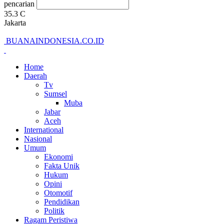
pencarian
35.3
C
Jakarta
BUANAINDONESIA.CO.ID
Home
Daerah
Tv
Sumsel
Muba
Jabar
Aceh
International
Nasional
Umum
Ekonomi
Fakta Unik
Hukum
Opini
Otomotif
Pendidikan
Politik
Ragam Peristiwa