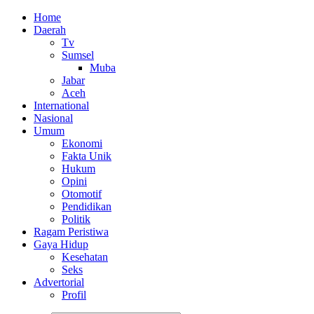
Home
Daerah
Tv
Sumsel
Muba
Jabar
Aceh
International
Nasional
Umum
Ekonomi
Fakta Unik
Hukum
Opini
Otomotif
Pendidikan
Politik
Ragam Peristiwa
Gaya Hidup
Kesehatan
Seks
Advertorial
Profil