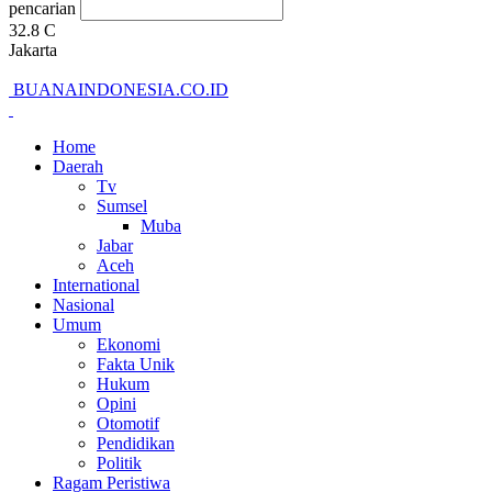
pencarian
32.8
C
Jakarta
BUANAINDONESIA.CO.ID
Home
Daerah
Tv
Sumsel
Muba
Jabar
Aceh
International
Nasional
Umum
Ekonomi
Fakta Unik
Hukum
Opini
Otomotif
Pendidikan
Politik
Ragam Peristiwa