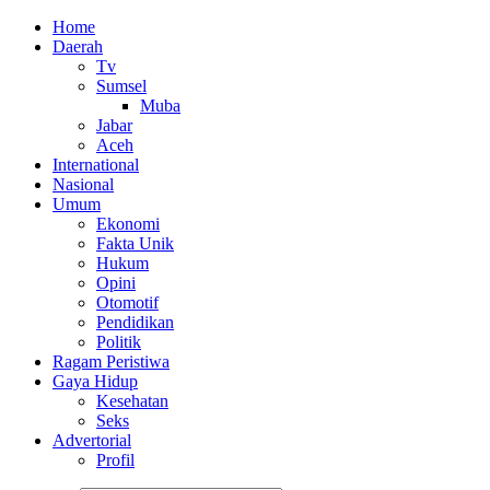
Home
Daerah
Tv
Sumsel
Muba
Jabar
Aceh
International
Nasional
Umum
Ekonomi
Fakta Unik
Hukum
Opini
Otomotif
Pendidikan
Politik
Ragam Peristiwa
Gaya Hidup
Kesehatan
Seks
Advertorial
Profil