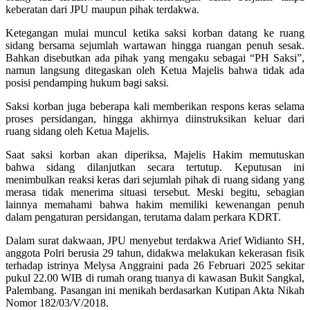
keberatan dari JPU maupun pihak terdakwa.
Ketegangan mulai muncul ketika saksi korban datang ke ruang
sidang bersama sejumlah wartawan hingga ruangan penuh sesak.
Bahkan disebutkan ada pihak yang mengaku sebagai “PH Saksi”,
namun langsung ditegaskan oleh Ketua Majelis bahwa tidak ada
posisi pendamping hukum bagi saksi.
Saksi korban juga beberapa kali memberikan respons keras selama
proses persidangan, hingga akhirnya diinstruksikan keluar dari
ruang sidang oleh Ketua Majelis.
Saat saksi korban akan diperiksa, Majelis Hakim memutuskan
bahwa sidang dilanjutkan secara tertutup. Keputusan ini
menimbulkan reaksi keras dari sejumlah pihak di ruang sidang yang
merasa tidak menerima situasi tersebut. Meski begitu, sebagian
lainnya memahami bahwa hakim memiliki kewenangan penuh
dalam pengaturan persidangan, terutama dalam perkara KDRT.
Dalam surat dakwaan, JPU menyebut terdakwa Arief Widianto SH,
anggota Polri berusia 29 tahun, didakwa melakukan kekerasan fisik
terhadap istrinya Melysa Anggraini pada 26 Februari 2025 sekitar
pukul 22.00 WIB di rumah orang tuanya di kawasan Bukit Sangkal,
Palembang. Pasangan ini menikah berdasarkan Kutipan Akta Nikah
Nomor 182/03/V/2018.