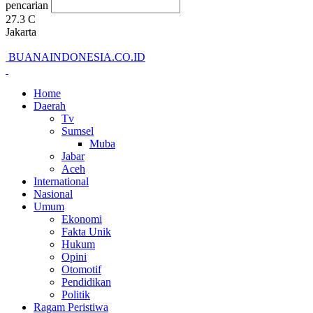
pencarian
27.3
C
Jakarta
BUANAINDONESIA.CO.ID
Home
Daerah
Tv
Sumsel
Muba
Jabar
Aceh
International
Nasional
Umum
Ekonomi
Fakta Unik
Hukum
Opini
Otomotif
Pendidikan
Politik
Ragam Peristiwa