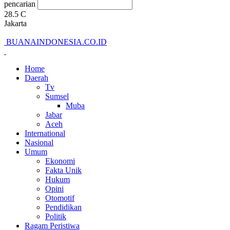
pencarian
28.5
C
Jakarta
BUANAINDONESIA.CO.ID
Home
Daerah
Tv
Sumsel
Muba
Jabar
Aceh
International
Nasional
Umum
Ekonomi
Fakta Unik
Hukum
Opini
Otomotif
Pendidikan
Politik
Ragam Peristiwa