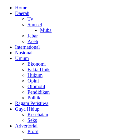
Home
Daerah
Tv
Sumsel
Muba
Jabar
Aceh
International
Nasional
Umum
Ekonomi
Fakta Unik
Hukum
Opini
Otomotif
Pendidikan
Politik
Ragam Peristiwa
Gaya Hidup
Kesehatan
Seks
Advertorial
Profil