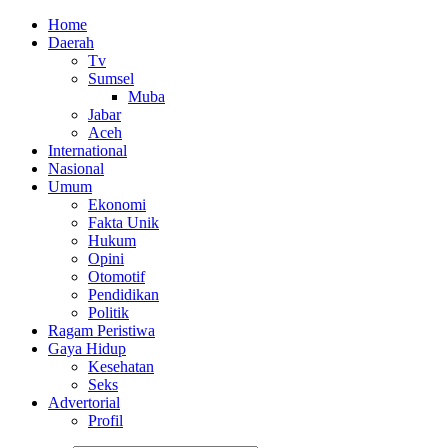
Home
Daerah
Tv
Sumsel
Muba
Jabar
Aceh
International
Nasional
Umum
Ekonomi
Fakta Unik
Hukum
Opini
Otomotif
Pendidikan
Politik
Ragam Peristiwa
Gaya Hidup
Kesehatan
Seks
Advertorial
Profil