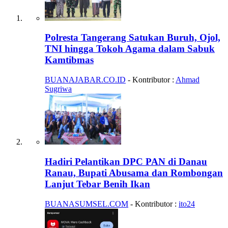
Polresta Tangerang Satukan Buruh, Ojol,
TNI hingga Tokoh Agama dalam Sabuk
Kamtibmas
BUANAJABAR.CO.ID
- Kontributor :
Ahmad
Sugriwa
Hadiri Pelantikan DPC PAN di Danau
Ranau, Bupati Abusama dan Rombongan
Lanjut Tebar Benih Ikan
BUANASUMSEL.COM
- Kontributor :
ito24