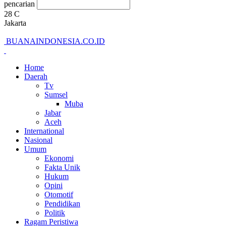
pencarian
28
C
Jakarta
BUANAINDONESIA.CO.ID
Home
Daerah
Tv
Sumsel
Muba
Jabar
Aceh
International
Nasional
Umum
Ekonomi
Fakta Unik
Hukum
Opini
Otomotif
Pendidikan
Politik
Ragam Peristiwa