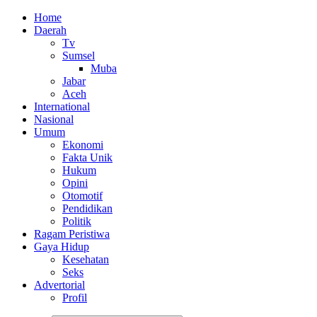
Home
Daerah
Tv
Sumsel
Muba
Jabar
Aceh
International
Nasional
Umum
Ekonomi
Fakta Unik
Hukum
Opini
Otomotif
Pendidikan
Politik
Ragam Peristiwa
Gaya Hidup
Kesehatan
Seks
Advertorial
Profil