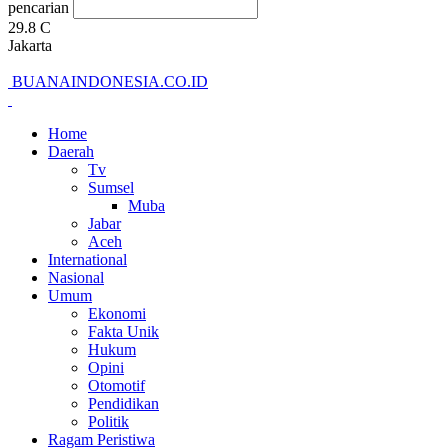
pencarian
29.8
C
Jakarta
BUANAINDONESIA.CO.ID
Home
Daerah
Tv
Sumsel
Muba
Jabar
Aceh
International
Nasional
Umum
Ekonomi
Fakta Unik
Hukum
Opini
Otomotif
Pendidikan
Politik
Ragam Peristiwa