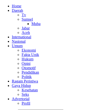
Home
Daerah
Tv
Sumsel
Muba
Jabar
Aceh
International
Nasional
Umum
Ekonomi
Fakta Unik
Hukum
Opini
Otomotif
Pendidikan
Politik
Ragam Peristiwa
Gaya Hidup
Kesehatan
Seks
Advertorial
Profil