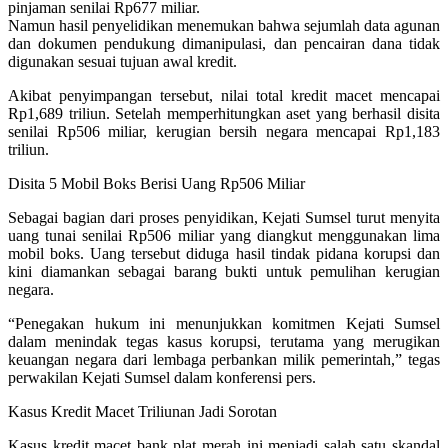
pinjaman senilai Rp677 miliar.
Namun hasil penyelidikan menemukan bahwa sejumlah data agunan
dan dokumen pendukung dimanipulasi, dan pencairan dana tidak
digunakan sesuai tujuan awal kredit.
Akibat penyimpangan tersebut, nilai total kredit macet mencapai
Rp1,689 triliun. Setelah memperhitungkan aset yang berhasil disita
senilai Rp506 miliar, kerugian bersih negara mencapai Rp1,183
triliun.
Disita 5 Mobil Boks Berisi Uang Rp506 Miliar
Sebagai bagian dari proses penyidikan, Kejati Sumsel turut menyita
uang tunai senilai Rp506 miliar yang diangkut menggunakan lima
mobil boks. Uang tersebut diduga hasil tindak pidana korupsi dan
kini diamankan sebagai barang bukti untuk pemulihan kerugian
negara.
“Penegakan hukum ini menunjukkan komitmen Kejati Sumsel
dalam menindak tegas kasus korupsi, terutama yang merugikan
keuangan negara dari lembaga perbankan milik pemerintah,” tegas
perwakilan Kejati Sumsel dalam konferensi pers.
Kasus Kredit Macet Triliunan Jadi Sorotan
Kasus kredit macet bank plat merah ini menjadi salah satu skandal