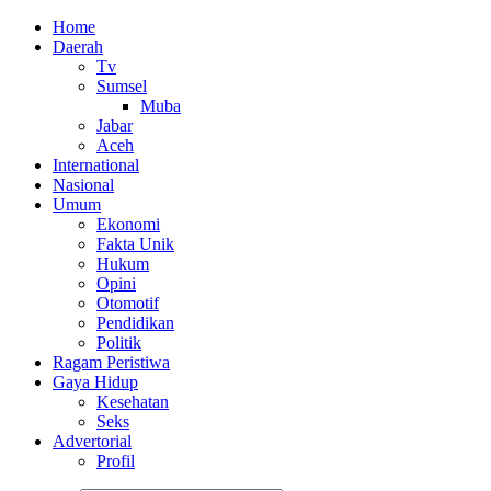
Home
Daerah
Tv
Sumsel
Muba
Jabar
Aceh
International
Nasional
Umum
Ekonomi
Fakta Unik
Hukum
Opini
Otomotif
Pendidikan
Politik
Ragam Peristiwa
Gaya Hidup
Kesehatan
Seks
Advertorial
Profil