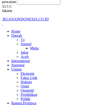
pencarian
33.5
C
Jakarta
BUANAINDONESIA.CO.ID
Home
Daerah
Tv
Sumsel
Muba
Jabar
Aceh
International
Nasional
Umum
Ekonomi
Fakta Unik
Hukum
Opini
Otomotif
Pendidikan
Politik
Ragam Peristiwa