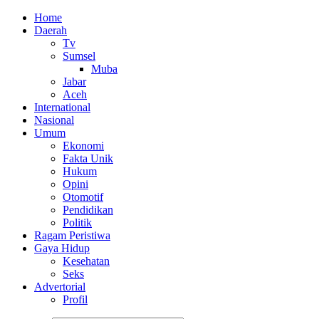
Home
Daerah
Tv
Sumsel
Muba
Jabar
Aceh
International
Nasional
Umum
Ekonomi
Fakta Unik
Hukum
Opini
Otomotif
Pendidikan
Politik
Ragam Peristiwa
Gaya Hidup
Kesehatan
Seks
Advertorial
Profil