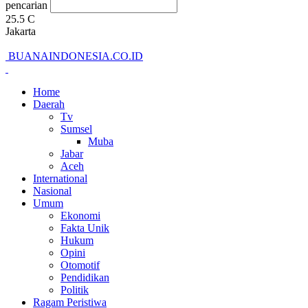
pencarian
25.5
C
Jakarta
BUANAINDONESIA.CO.ID
Home
Daerah
Tv
Sumsel
Muba
Jabar
Aceh
International
Nasional
Umum
Ekonomi
Fakta Unik
Hukum
Opini
Otomotif
Pendidikan
Politik
Ragam Peristiwa