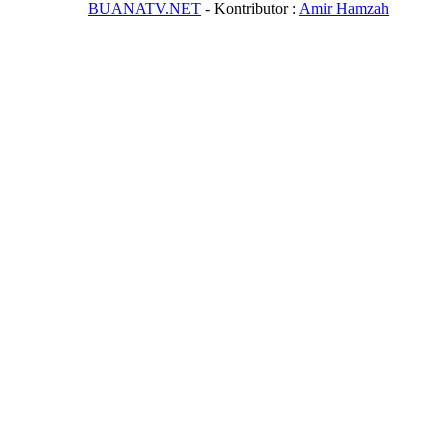
BUANATV.NET
- Kontributor :
Amir Hamzah