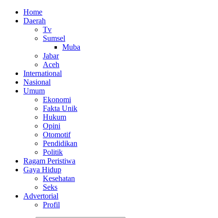
Home
Daerah
Tv
Sumsel
Muba
Jabar
Aceh
International
Nasional
Umum
Ekonomi
Fakta Unik
Hukum
Opini
Otomotif
Pendidikan
Politik
Ragam Peristiwa
Gaya Hidup
Kesehatan
Seks
Advertorial
Profil