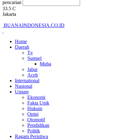
pencarian
33.5
C
Jakarta
BUANAINDONESIA.CO.ID
Home
Daerah
Tv
Sumsel
Muba
Jabar
Aceh
International
Nasional
Umum
Ekonomi
Fakta Unik
Hukum
Opini
Otomotif
Pendidikan
Politik
Ragam Peristiwa