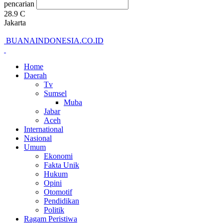
pencarian
28.9
C
Jakarta
BUANAINDONESIA.CO.ID
Home
Daerah
Tv
Sumsel
Muba
Jabar
Aceh
International
Nasional
Umum
Ekonomi
Fakta Unik
Hukum
Opini
Otomotif
Pendidikan
Politik
Ragam Peristiwa