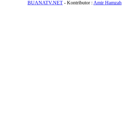
BUANATV.NET
- Kontributor :
Amir Hamzah