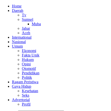
Home
Daerah
Tv
Sumsel
Muba
Jabar
Aceh
International
Nasional
Umum
Ekonomi
Fakta Unik
Hukum
Opini
Otomotif
Pendidikan
Politik
Ragam Peristiwa
Gaya Hidup
Kesehatan
Seks
Advertorial
Profil