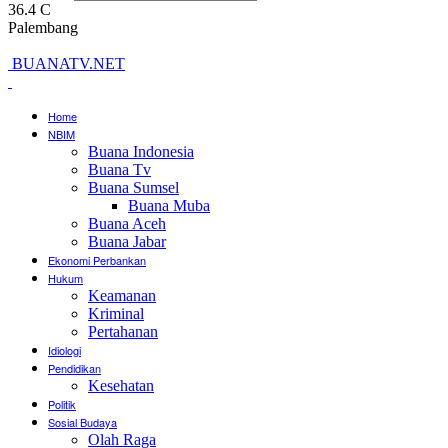
36.4
C
Palembang
BUANATV.NET
Home
NBIM
Buana Indonesia
Buana Tv
Buana Sumsel
Buana Muba
Buana Aceh
Buana Jabar
Ekonomi Perbankan
Hukum
Keamanan
Kriminal
Pertahanan
Idiologi
Pendidikan
Kesehatan
Politik
Sosial Budaya
Olah Raga