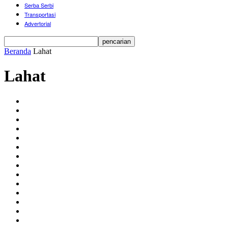
Serba Serbi
Transportasi
Advertorial
Beranda
Lahat
Lahat
Advertorial
Ekonomi Perbankan
Hukum
Idiologi
Kesehatan
Lahat
Musirawas
Pemerintahan
Pendidikan
Pertahanan
Pilkada
Politik
Ragam Peristiwa
Serba Serbi