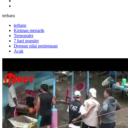
Sosial Budaya
Transportasi
terbaru
terbaru
Kiriman menarik
Terpopuler
7 hari populer
Dengan nilai peninjauan
Acak