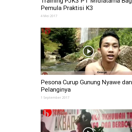
Training PJK3 PT Midiatama Bag
Pemula Praktisi K3
4 Mei 2017
Pesona Curup Gunung Nyawe dan
Pelanginya
1 September 2017