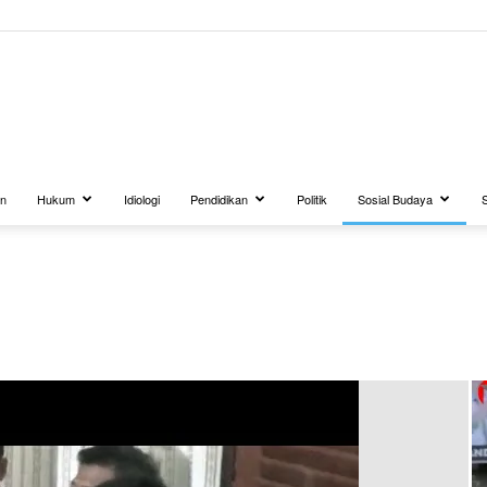
BUANATV.NET
an
Hukum
Idiologi
Pendidikan
Politik
Sosial Budaya