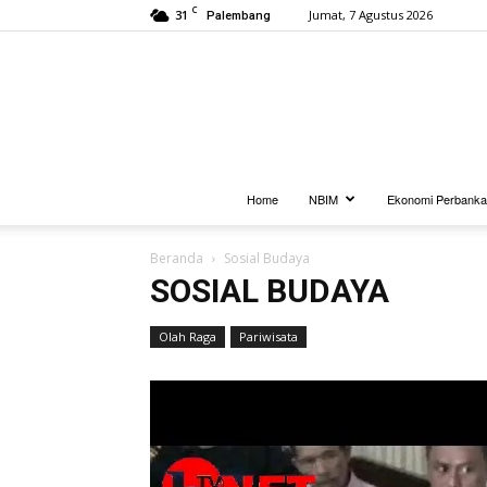
C
31
Jumat, 7 Agustus 2026
Palembang
Home
NBIM
Ekonomi Perbank
Beranda
Sosial Budaya
SOSIAL BUDAYA
Olah Raga
Pariwisata