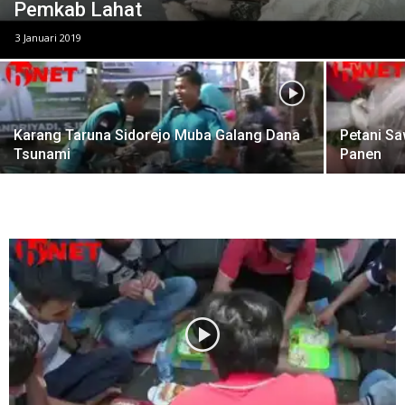
Pemkab Lahat
3 Januari 2019
Karang Taruna Sidorejo Muba Galang Dana
Petani Sa
Tsunami
Panen