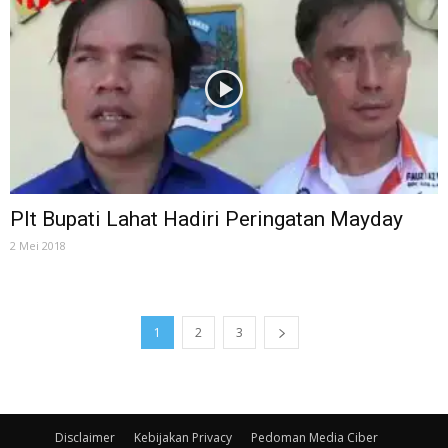
Plt Bupati Lahat Hadiri Peringatan Mayday
2 Mei 2018
1
2
3
Disclaimer
Kebijakan Privacy
Pedoman Media Ciber