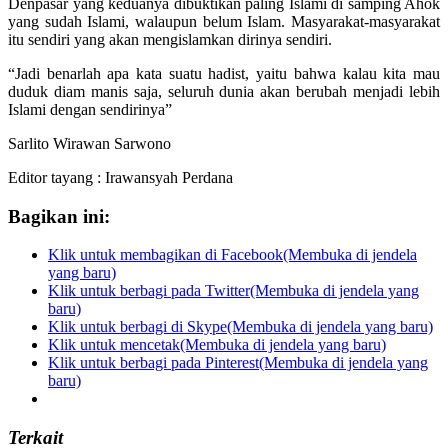
Denpasar yang keduanya dibuktikan paling Islami di samping Ahok
yang sudah Islami, walaupun belum Islam. Masyarakat-masyarakat
itu sendiri yang akan mengislamkan dirinya sendiri.
“Jadi benarlah apa kata suatu hadist, yaitu bahwa kalau kita mau
duduk diam manis saja, seluruh dunia akan berubah menjadi lebih
Islami dengan sendirinya”
Sarlito Wirawan Sarwono
Editor tayang : Irawansyah Perdana
Bagikan ini:
Klik untuk membagikan di Facebook(Membuka di jendela
yang baru)
Klik untuk berbagi pada Twitter(Membuka di jendela yang
baru)
Klik untuk berbagi di Skype(Membuka di jendela yang baru)
Klik untuk mencetak(Membuka di jendela yang baru)
Klik untuk berbagi pada Pinterest(Membuka di jendela yang
baru)
Terkait