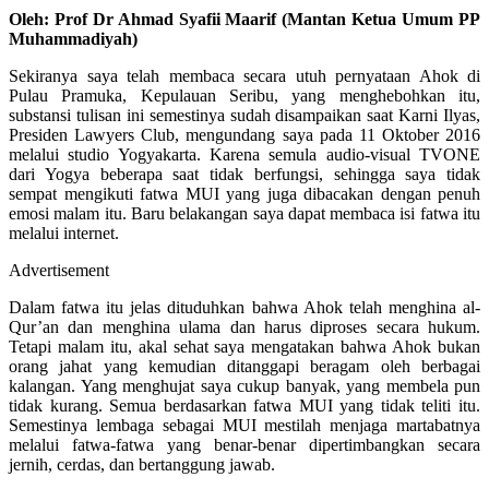
Oleh: Prof Dr Ahmad Syafii Maarif (Mantan Ketua Umum PP
Muhammadiyah)
Sekiranya saya telah membaca secara utuh pernyataan Ahok di
Pulau Pramuka, Kepulauan Seribu, yang menghebohkan itu,
substansi tulisan ini semestinya sudah disampaikan saat Karni Ilyas,
Presiden Lawyers Club, mengundang saya pada 11 Oktober 2016
melalui studio Yogyakarta. Karena semula audio-visual TVONE
dari Yogya beberapa saat tidak berfungsi, sehingga saya tidak
sempat mengikuti fatwa MUI yang juga dibacakan dengan penuh
emosi malam itu. Baru belakangan saya dapat membaca isi fatwa itu
melalui internet.
Advertisement
Dalam fatwa itu jelas dituduhkan bahwa Ahok telah menghina al-
Qur’an dan menghina ulama dan harus diproses secara hukum.
Tetapi malam itu, akal sehat saya mengatakan bahwa Ahok bukan
orang jahat yang kemudian ditanggapi beragam oleh berbagai
kalangan. Yang menghujat saya cukup banyak, yang membela pun
tidak kurang. Semua berdasarkan fatwa MUI yang tidak teliti itu.
Semestinya lembaga sebagai MUI mestilah menjaga martabatnya
melalui fatwa-fatwa yang benar-benar dipertimbangkan secara
jernih, cerdas, dan bertanggung jawab.