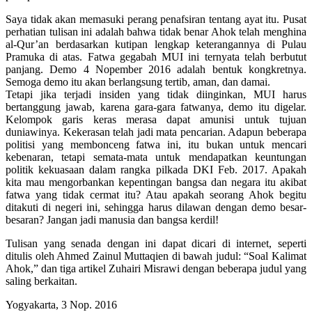
Saya tidak akan memasuki perang penafsiran tentang ayat itu. Pusat
perhatian tulisan ini adalah bahwa tidak benar Ahok telah menghina
al-Qur’an berdasarkan kutipan lengkap keterangannya di Pulau
Pramuka di atas. Fatwa gegabah MUI ini ternyata telah berbutut
panjang. Demo 4 Nopember 2016 adalah bentuk kongkretnya.
Semoga demo itu akan berlangsung tertib, aman, dan damai.
Tetapi jika terjadi insiden yang tidak diinginkan, MUI harus
bertanggung jawab, karena gara-gara fatwanya, demo itu digelar.
Kelompok garis keras merasa dapat amunisi untuk tujuan
duniawinya. Kekerasan telah jadi mata pencarian. Adapun beberapa
politisi yang membonceng fatwa ini, itu bukan untuk mencari
kebenaran, tetapi semata-mata untuk mendapatkan keuntungan
politik kekuasaan dalam rangka pilkada DKI Feb. 2017. Apakah
kita mau mengorbankan kepentingan bangsa dan negara itu akibat
fatwa yang tidak cermat itu? Atau apakah seorang Ahok begitu
ditakuti di negeri ini, sehingga harus dilawan dengan demo besar-
besaran? Jangan jadi manusia dan bangsa kerdil!
Tulisan yang senada dengan ini dapat dicari di internet, seperti
ditulis oleh Ahmed Zainul Muttaqien di bawah judul: “Soal Kalimat
Ahok,” dan tiga artikel Zuhairi Misrawi dengan beberapa judul yang
saling berkaitan.
Yogyakarta, 3 Nop. 2016