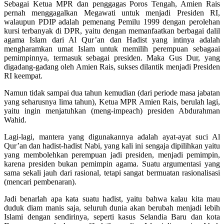
Sebagai Ketua MPR dan penggagas Poros Tengah, Amien Rais
pernah menggagalkan Megawati untuk menjadi Presiden RI,
walaupun PDIP adalah pemenang Pemilu 1999 dengan perolehan
kursi terbanyak di DPR, yaitu dengan memanfaatkan berbagai dalil
agama Islam dari Al Qur’an dan Hadist yang intinya adalah
mengharamkan umat Islam untuk memilih perempuan sebagaai
pemimpinnya, termasuk sebagai presiden. Maka Gus Dur, yang
digadang-gadang oleh Amien Rais, sukses dilantik menjadi Presiden
RI keempat.
Namun tidak sampai dua tahun kemudian (dari periode masa jabatan
yang seharusnya lima tahun), Ketua MPR Amien Rais, berulah lagi,
yaitu ingin menjatuhkan (meng-impeach) presiden Abdurahman
Wahid.
Lagi-lagi, mantera yang digunakannya adalah ayat-ayat suci Al
Qur’an dan hadist-hadist Nabi, yang kali ini sengaja dipilihkan yaitu
yang membolehkan perempuan jadi presiden, menjadi pemimpin,
karena presiden bukan pemimpin agama. Suatu argumentasi yang
sama sekali jauh dari rasional, tetapi sangat bermuatan rasionalisasi
(mencari pembenaran).
Jadi benarlah apa kata suatu hadist, yaitu bahwa kalau kita mau
duduk diam manis saja, seluruh dunia akan berubah menjadi lebih
Islami dengan sendirinya, seperti kasus Selandia Baru dan kota