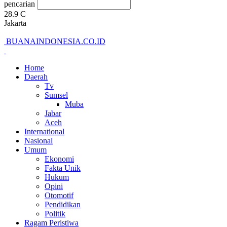
pencarian
28.9
C
Jakarta
BUANAINDONESIA.CO.ID
Home
Daerah
Tv
Sumsel
Muba
Jabar
Aceh
International
Nasional
Umum
Ekonomi
Fakta Unik
Hukum
Opini
Otomotif
Pendidikan
Politik
Ragam Peristiwa