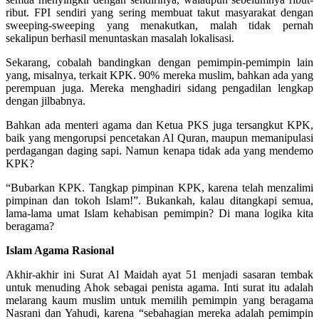
ribut. FPI sendiri yang sering membuat takut masyarakat dengan
sweeping-sweeping yang menakutkan, malah tidak pernah
sekalipun berhasil menuntaskan masalah lokalisasi.
Sekarang, cobalah bandingkan dengan pemimpin-pemimpin lain
yang, misalnya, terkait KPK. 90% mereka muslim, bahkan ada yang
perempuan juga. Mereka menghadiri sidang pengadilan lengkap
dengan jilbabnya.
Bahkan ada menteri agama dan Ketua PKS juga tersangkut KPK,
baik yang mengorupsi pencetakan Al Quran, maupun memanipulasi
perdagangan daging sapi. Namun kenapa tidak ada yang mendemo
KPK?
“Bubarkan KPK. Tangkap pimpinan KPK, karena telah menzalimi
pimpinan dan tokoh Islam!”. Bukankah, kalau ditangkapi semua,
lama-lama umat Islam kehabisan pemimpin? Di mana logika kita
beragama?
Islam Agama Rasional
Akhir-akhir ini Surat Al Maidah ayat 51 menjadi sasaran tembak
untuk menuding Ahok sebagai penista agama. Inti surat itu adalah
melarang kaum muslim untuk memilih pemimpin yang beragama
Nasrani dan Yahudi, karena “sebahagian mereka adalah pemimpin