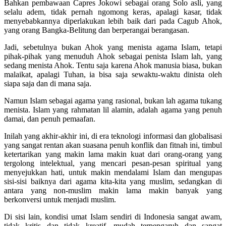
Bahkan pembawaan Capres Jokowi sebagai orang Solo asli, yang
selalu adem, tidak pernah ngomong keras, apalagi kasar, tidak
menyebabkannya diperlakukan lebih baik dari pada Cagub Ahok,
yang orang Bangka-Belitung dan berperangai berangasan.
Jadi, sebetulnya bukan Ahok yang menista agama Islam, tetapi
pihak-pihak yang menuduh Ahok sebagai penista Islam lah, yang
sedang menista Ahok. Tentu saja karena Ahok manusia biasa, bukan
malaikat, apalagi Tuhan, ia bisa saja sewaktu-waktu dinista oleh
siapa saja dan di mana saja.
Namun Islam sebagai agama yang rasional, bukan lah agama tukang
menista. Islam yang rahmatan lil alamin, adalah agama yang penuh
damai, dan penuh pemaafan.
Inilah yang akhir-akhir ini, di era teknologi informasi dan globalisasi
yang sangat rentan akan suasana penuh konflik dan fitnah ini, timbul
ketertarikan yang makin lama makin kuat dari orang-orang yang
tergolong intelektual, yang mencari pesan-pesan spiritual yang
menyejukkan hati, untuk makin mendalami Islam dan mengupas
sisi-sisi baiknya dari agama kita-kita yang muslim, sedangkan di
antara yang non-muslim makin lama makin banyak yang
berkonversi untuk menjadi muslim.
Di sisi lain, kondisi umat Islam sendiri di Indonesia sangat awam,
tidak kritis dan tidak kreatif, mudah terpengaruh dan sangat