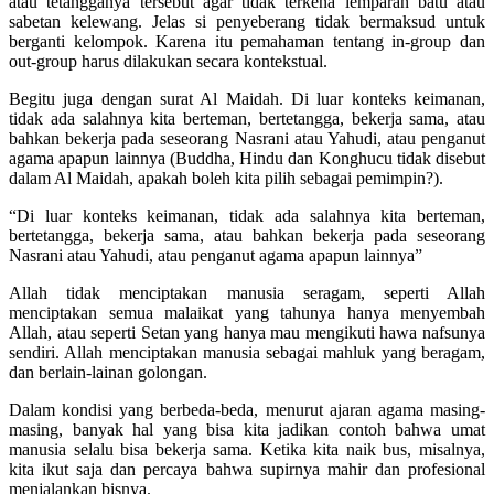
atau tetangganya tersebut agar tidak terkena lemparan batu atau
sabetan kelewang. Jelas si penyeberang tidak bermaksud untuk
berganti kelompok. Karena itu pemahaman tentang ­in-group dan
out-group harus dilakukan secara kontekstual.
Begitu juga dengan surat Al Maidah. Di luar konteks keimanan,
tidak ada salahnya kita berteman, bertetangga, bekerja sama, atau
bahkan bekerja pada seseorang Nasrani atau Yahudi, atau penganut
agama apapun lainnya (Buddha, Hindu dan Konghucu tidak disebut
dalam Al Maidah, apakah boleh kita pilih sebagai pemimpin?).
“Di luar konteks keimanan, tidak ada salahnya kita berteman,
bertetangga, bekerja sama, atau bahkan bekerja pada seseorang
Nasrani atau Yahudi, atau penganut agama apapun lainnya”
Allah tidak menciptakan manusia seragam, seperti Allah
menciptakan semua malaikat yang tahunya hanya menyembah
Allah, atau seperti Setan yang hanya mau mengikuti hawa nafsunya
sendiri. Allah menciptakan manusia sebagai mahluk yang beragam,
dan berlain-lainan golongan.
Dalam kondisi yang berbeda-beda, menurut ajaran agama masing-
masing, banyak hal yang bisa kita jadikan contoh bahwa umat
manusia selalu bisa bekerja sama. Ketika kita naik bus, misalnya,
kita ikut saja dan percaya bahwa supirnya mahir dan profesional
menjalankan bisnya.