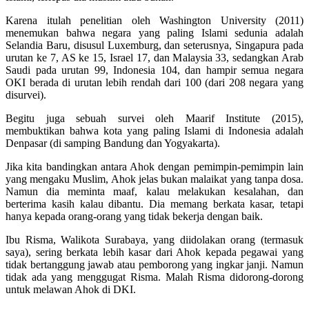
Karena itulah penelitian oleh Washington University (2011)
menemukan bahwa negara yang paling Islami sedunia adalah
Selandia Baru, disusul Luxemburg, dan seterusnya, Singapura pada
urutan ke 7, AS ke 15, Israel 17, dan Malaysia 33, sedangkan Arab
Saudi pada urutan 99, Indonesia 104, dan hampir semua negara
OKI berada di urutan lebih rendah dari 100 (dari 208 negara yang
disurvei).
Begitu juga sebuah survei oleh Maarif Institute (2015),
membuktikan bahwa kota yang paling Islami di Indonesia adalah
Denpasar (di samping Bandung dan Yogyakarta).
Jika kita bandingkan antara Ahok dengan pemimpin-pemimpin lain
yang mengaku Muslim, Ahok jelas bukan malaikat yang tanpa dosa.
Namun dia meminta maaf, kalau melakukan kesalahan, dan
berterima kasih kalau dibantu. Dia memang berkata kasar, tetapi
hanya kepada orang-orang yang tidak bekerja dengan baik.
Ibu Risma, Walikota Surabaya, yang diidolakan orang (termasuk
saya), sering berkata lebih kasar dari Ahok kepada pegawai yang
tidak bertanggung jawab atau pemborong yang ingkar janji. Namun
tidak ada yang menggugat Risma. Malah Risma didorong-dorong
untuk melawan Ahok di DKI.