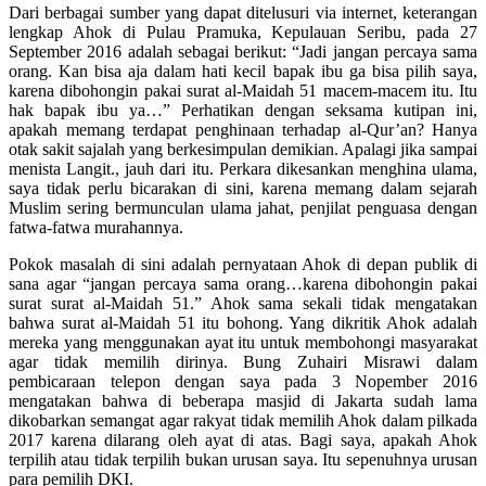
Dari berbagai sumber yang dapat ditelusuri via internet, keterangan
lengkap Ahok di Pulau Pramuka, Kepulauan Seribu, pada 27
September 2016 adalah sebagai berikut: “Jadi jangan percaya sama
orang. Kan bisa aja dalam hati kecil bapak ibu ga bisa pilih saya,
karena dibohongin pakai surat al-Maidah 51 macem-macem itu. Itu
hak bapak ibu ya…” Perhatikan dengan seksama kutipan ini,
apakah memang terdapat penghinaan terhadap al-Qur’an? Hanya
otak sakit sajalah yang berkesimpulan demikian. Apalagi jika sampai
menista Langit., jauh dari itu. Perkara dikesankan menghina ulama,
saya tidak perlu bicarakan di sini, karena memang dalam sejarah
Muslim sering bermunculan ulama jahat, penjilat penguasa dengan
fatwa-fatwa murahannya.
Pokok masalah di sini adalah pernyataan Ahok di depan publik di
sana agar “jangan percaya sama orang…karena dibohongin pakai
surat surat al-Maidah 51.” Ahok sama sekali tidak mengatakan
bahwa surat al-Maidah 51 itu bohong. Yang dikritik Ahok adalah
mereka yang menggunakan ayat itu untuk membohongi masyarakat
agar tidak memilih dirinya. Bung Zuhairi Misrawi dalam
pembicaraan telepon dengan saya pada 3 Nopember 2016
mengatakan bahwa di beberapa masjid di Jakarta sudah lama
dikobarkan semangat agar rakyat tidak memilih Ahok dalam pilkada
2017 karena dilarang oleh ayat di atas. Bagi saya, apakah Ahok
terpilih atau tidak terpilih bukan urusan saya. Itu sepenuhnya urusan
para pemilih DKI.