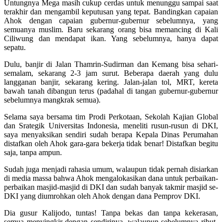
Untungnya Mega masih cukup cerdas untuk menunggu sampai saat
terakhir dan mengambil keputusan yang tepat. Bandingkan capaian
Ahok dengan capaian gubernur-gubernur sebelumnya, yang
semuanya muslim. Baru sekarang orang bisa memancing di Kali
Ciliwung dan mendapat ikan. Yang sebelumnya, hanya dapat
sepatu.
Dulu, banjir di Jalan Thamrin-Sudirman dan Kemang bisa sehari-
semalam, sekarang 2-3 jam surut. Beberapa daerah yang dulu
langganan banjir, sekarang kering. Jalan-jalan tol, MRT, kereta
bawah tanah dibangun terus (padahal di tangan gubernur-gubernur
sebelumnya mangkrak semua).
Selama saya bersama tim Prodi Perkotaan, Sekolah Kajian Global
dan Srategik Universitas Indonesia, meneliti rusun-rusun di DKI,
saya menyaksikan sendiri sudah berapa Kepala Dinas Perumahan
distafkan oleh Ahok gara-gara bekerja tidak benar! Distafkan begitu
saja, tanpa ampun.
Sudah juga menjadi rahasia umum, walaupun tidak pernah disiarkan
di media massa bahwa Ahok mengalokasikan dana untuk perbaikan-
perbaikan masjid-masjid di DKI dan sudah banyak takmir masjid se-
DKI yang diumrohkan oleh Ahok dengan dana Pemprov DKI.
Dia gusur Kalijodo, tuntas! Tanpa bekas dan tanpa kekerasan,
semua menyingkir dengan sendirinya, walaupun sebelumnya ribut-