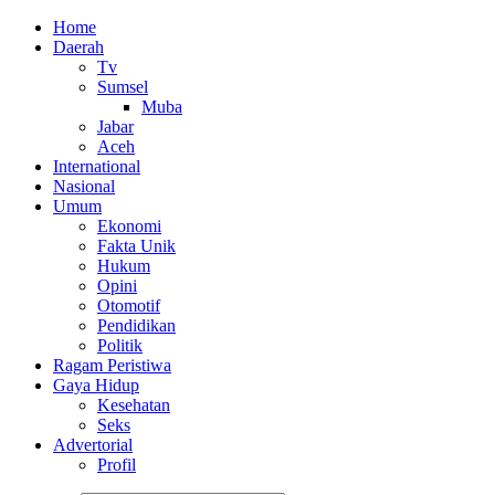
Home
Daerah
Tv
Sumsel
Muba
Jabar
Aceh
International
Nasional
Umum
Ekonomi
Fakta Unik
Hukum
Opini
Otomotif
Pendidikan
Politik
Ragam Peristiwa
Gaya Hidup
Kesehatan
Seks
Advertorial
Profil