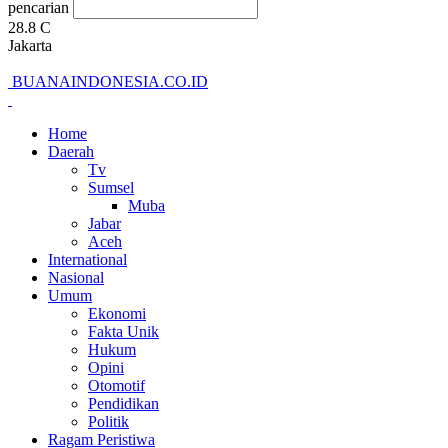
pencarian
28.8
C
Jakarta
BUANAINDONESIA.CO.ID
Home
Daerah
Tv
Sumsel
Muba
Jabar
Aceh
International
Nasional
Umum
Ekonomi
Fakta Unik
Hukum
Opini
Otomotif
Pendidikan
Politik
Ragam Peristiwa