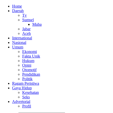
Home
Daerah
Tv
Sumsel
Muba
Jabar
Aceh
International
Nasional
Umum
Ekonomi
Fakta Unik
Hukum
Opini
Otomotif
Pendidikan
Politik
Ragam Peristiwa
Gaya Hidup
Kesehatan
Seks
Advertorial
Profil