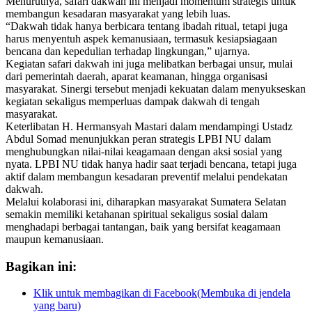
Menurutnya, safari dakwah ini menjadi momentum strategis untuk
membangun kesadaran masyarakat yang lebih luas.
“Dakwah tidak hanya berbicara tentang ibadah ritual, tetapi juga
harus menyentuh aspek kemanusiaan, termasuk kesiapsiagaan
bencana dan kepedulian terhadap lingkungan,” ujarnya.
Kegiatan safari dakwah ini juga melibatkan berbagai unsur, mulai
dari pemerintah daerah, aparat keamanan, hingga organisasi
masyarakat. Sinergi tersebut menjadi kekuatan dalam menyukseskan
kegiatan sekaligus memperluas dampak dakwah di tengah
masyarakat.
Keterlibatan H. Hermansyah Mastari dalam mendampingi Ustadz
Abdul Somad menunjukkan peran strategis LPBI NU dalam
menghubungkan nilai-nilai keagamaan dengan aksi sosial yang
nyata. LPBI NU tidak hanya hadir saat terjadi bencana, tetapi juga
aktif dalam membangun kesadaran preventif melalui pendekatan
dakwah.
Melalui kolaborasi ini, diharapkan masyarakat Sumatera Selatan
semakin memiliki ketahanan spiritual sekaligus sosial dalam
menghadapi berbagai tantangan, baik yang bersifat keagamaan
maupun kemanusiaan.
Bagikan ini:
Klik untuk membagikan di Facebook(Membuka di jendela
yang baru)