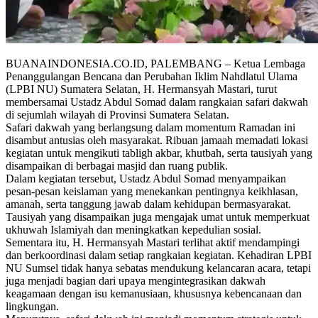
BUANAINDONESIA.CO.ID, PALEMBANG – Ketua Lembaga
Penanggulangan Bencana dan Perubahan Iklim Nahdlatul Ulama
(LPBI NU) Sumatera Selatan, H. Hermansyah Mastari, turut
membersamai Ustadz Abdul Somad dalam rangkaian safari dakwah
di sejumlah wilayah di Provinsi Sumatera Selatan.
Safari dakwah yang berlangsung dalam momentum Ramadan ini
disambut antusias oleh masyarakat. Ribuan jamaah memadati lokasi
kegiatan untuk mengikuti tabligh akbar, khutbah, serta tausiyah yang
disampaikan di berbagai masjid dan ruang publik.
Dalam kegiatan tersebut, Ustadz Abdul Somad menyampaikan
pesan-pesan keislaman yang menekankan pentingnya keikhlasan,
amanah, serta tanggung jawab dalam kehidupan bermasyarakat.
Tausiyah yang disampaikan juga mengajak umat untuk memperkuat
ukhuwah Islamiyah dan meningkatkan kepedulian sosial.
Sementara itu, H. Hermansyah Mastari terlihat aktif mendampingi
dan berkoordinasi dalam setiap rangkaian kegiatan. Kehadiran LPBI
NU Sumsel tidak hanya sebatas mendukung kelancaran acara, tetapi
juga menjadi bagian dari upaya mengintegrasikan dakwah
keagamaan dengan isu kemanusiaan, khususnya kebencanaan dan
lingkungan.