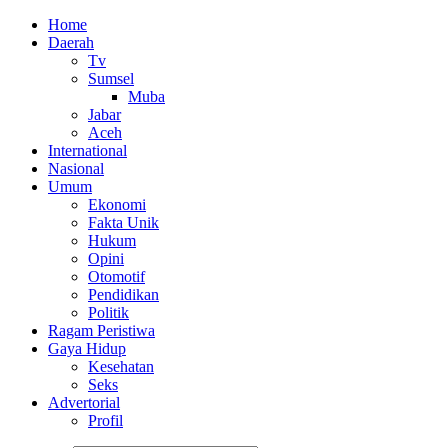
Home
Daerah
Tv
Sumsel
Muba
Jabar
Aceh
International
Nasional
Umum
Ekonomi
Fakta Unik
Hukum
Opini
Otomotif
Pendidikan
Politik
Ragam Peristiwa
Gaya Hidup
Kesehatan
Seks
Advertorial
Profil