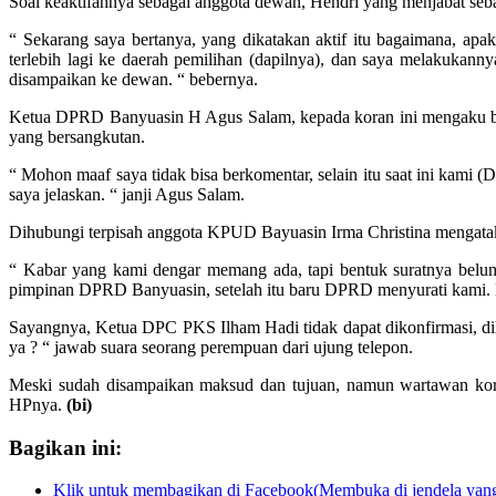
Soal keaktifannya sebagai anggota dewan, Hendri yang menjabat se
“ Sekarang saya bertanya, yang dikatakan aktif itu bagaimana, apa
terlebih lagi ke daerah pemilihan (dapilnya), dan saya melakukann
disampaikan ke dewan. “ bebernya.
Ketua DPRD Banyuasin H Agus Salam, kepada koran ini mengaku bel
yang bersangkutan.
“ Mohon maaf saya tidak bisa berkomentar, selain itu saat ini kami
saya jelaskan. “ janji Agus Salam.
Dihubungi terpisah anggota KPUD Bayuasin Irma Christina mengata
“ Kabar yang kami dengar memang ada, tapi bentuk suratnya belum
pimpinan DPRD Banyuasin, setelah itu baru DPRD menyurati kami. Nah 
Sayangnya, Ketua DPC PKS Ilham Hadi tidak dapat dikonfirmasi, dihu
ya ? “ jawab suara seorang perempuan dari ujung telepon.
Meski sudah disampaikan maksud dan tujuan, namun wartawan koran
HPnya.
(bi)
Bagikan ini:
Klik untuk membagikan di Facebook(Membuka di jendela yang