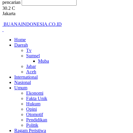
pencarian
30.2
C
Jakarta
BUANAINDONESIA.CO.ID
Home
Daerah
Tv
Sumsel
Muba
Jabar
Aceh
International
Nasional
Umum
Ekonomi
Fakta Unik
Hukum
Opini
Otomotif
Pendidikan
Politik
Ragam Peristiwa