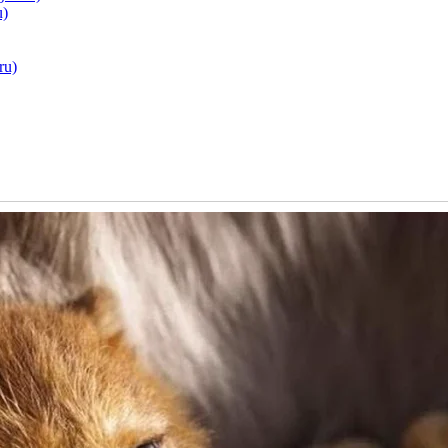
u)
ru)