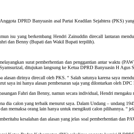
Anggota DPRD Banyuasin asal Partai Keadilan Sejahtera (PKS) yang ju
, namun isu yang berkembang Hendri Zainuddin direcall lantaran men
ri dan Benny (Bupati dan Wakil Bupati terpilih).
 melayangkan surat pemberhentian dan penggantian antar waktu (P
s Syamsurizal, ditujukan langsung ke Ketua DPRD Banyuasin H Agus 
a alasan dirinya direcall oleh PKS. “ Salah satunya karena saya men
urut saya ini hanya alasan pembenaran saja yang dilontarkan oleh DPC 
asangan Fahri dan Benny, namun secara individual, Hendri mengaku me
a dia calon yang terbaik menurut saya. Dalam Undang – undang 1945 se
 dan memaksa orang lain hanya untuk mengikuti calon pilihannya. “ jel
eritahu kesalahan dan alasan yang jelas soal pemberhentian dan PAW t