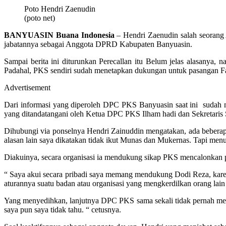
Poto Hendri Zaenudin
(poto net)
BANYUASIN Buana Indonesia
– Hendri Zaenudin salah seorang 
jabatannya sebagai Anggota DPRD Kabupaten Banyuasin.
Sampai berita ini diturunkan Perecallan itu Belum jelas alasanya
Padahal, PKS sendiri sudah menetapkan dukungan untuk pasangan Fah
Advertisement
Dari informasi yang diperoleh DPC PKS Banyuasin saat ini sudah
yang ditandatangani oleh Ketua DPC PKS Ilham hadi dan Sekretari
Dihubungi via ponselnya Hendri Zainuddin mengatakan, ada beberap
alasan lain saya dikatakan tidak ikut Munas dan Mukernas. Tapi men
Diakuinya, secara organisasi ia mendukung sikap PKS mencalonkan p
“ Saya akui secara pribadi saya memang mendukung Dodi Reza, karen
aturannya suatu badan atau organisasi yang mengkerdilkan orang lain
Yang menyedihkan, lanjutnya DPC PKS sama sekali tidak pernah memb
saya pun saya tidak tahu. “ cetusnya.