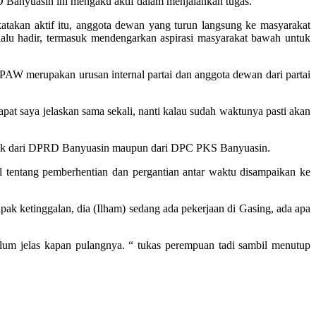
 Banyuasin ini mengaku aktif dalam menjalankan tugas.
katakan aktif itu, anggota dewan yang turun langsung ke masyarakat
elalu hadir, termasuk mendengarkan aspirasi masyarakat bawah untuk
W merupakan urusan internal partai dan anggota dewan dari partai
at saya jelaskan sama sekali, nanti kalau sudah waktunya pasti akan
baik dari DPRD Banyuasin maupun dari DPC PKS Banyuasin.
 tentang pemberhentian dan pergantian antar waktu disampaikan ke
ak ketinggalan, dia (Ilham) sedang ada pekerjaan di Gasing, ada apa
lum jelas kapan pulangnya. “ tukas perempuan tadi sambil menutup