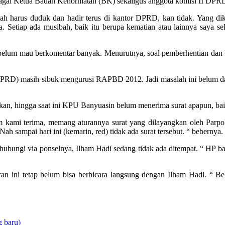
bagai Ketua Badan Kehormatan (BK) sekaligus anggota komisi II DPRD
kah harus duduk dan hadir terus di kantor DPRD, kan tidak. Yang di
ya. Setiap ada musibah, baik itu berupa kematian atau lainnya saya s
um mau berkomentar banyak. Menurutnya, soal pemberhentian dan PA
 (DPRD) masih sibuk mengurusi RAPBD 2012. Jadi masalah ini belum dap
kan, hingga saat ini KPU Banyuasin belum menerima surat apapun, 
 kami terima, memang aturannya surat yang dilayangkan oleh Parpol
sampai hari ini (kemarin, red) tidak ada surat tersebut. “ bebernya.
bungi via ponselnya, Ilham Hadi sedang tidak ada ditempat. “ HP bap
 ini tetap belum bisa berbicara langsung dengan Ilham Hadi. “ Be
 baru)