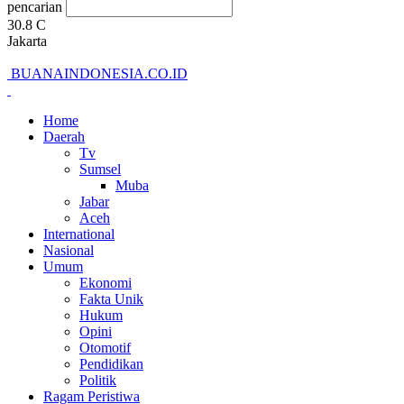
pencarian
30.8
C
Jakarta
BUANAINDONESIA.CO.ID
Home
Daerah
Tv
Sumsel
Muba
Jabar
Aceh
International
Nasional
Umum
Ekonomi
Fakta Unik
Hukum
Opini
Otomotif
Pendidikan
Politik
Ragam Peristiwa