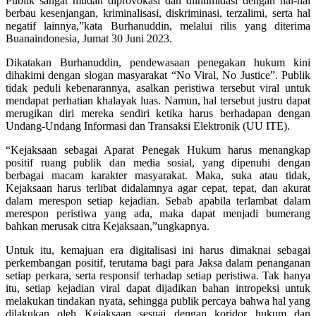
Publik sangat mudah diprovokasi dan diintimidasi dengan hal-hal
berbau kesenjangan, kriminalisasi, diskriminasi, terzalimi, serta hal
negatif lainnya,”kata Burhanuddin, melalui rilis yang diterima
Buanaindonesia, Jumat 30 Juni 2023.
Dikatakan Burhanuddin, pendewasaan penegakan hukum kini
dihakimi dengan slogan masyarakat “No Viral, No Justice”. Publik
tidak peduli kebenarannya, asalkan peristiwa tersebut viral untuk
mendapat perhatian khalayak luas. Namun, hal tersebut justru dapat
merugikan diri mereka sendiri ketika harus berhadapan dengan
Undang-Undang Informasi dan Transaksi Elektronik (UU ITE).
“Kejaksaan sebagai Aparat Penegak Hukum harus menangkap
positif ruang publik dan media sosial, yang dipenuhi dengan
berbagai macam karakter masyarakat. Maka, suka atau tidak,
Kejaksaan harus terlibat didalamnya agar cepat, tepat, dan akurat
dalam merespon setiap kejadian. Sebab apabila terlambat dalam
merespon peristiwa yang ada, maka dapat menjadi bumerang
bahkan merusak citra Kejaksaan,”ungkapnya.
Untuk itu, kemajuan era digitalisasi ini harus dimaknai sebagai
perkembangan positif, terutama bagi para Jaksa dalam penanganan
setiap perkara, serta responsif terhadap setiap peristiwa. Tak hanya
itu, setiap kejadian viral dapat dijadikan bahan intropeksi untuk
melakukan tindakan nyata, sehingga publik percaya bahwa hal yang
dilakukan oleh Kejaksaan sesuai dengan koridor hukum dan