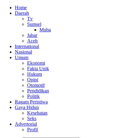
Home
Daerah
Tv
Sumsel
Muba
Jabar
Aceh
International
Nasional
Umum
Ekonomi
Fakta Unik
Hukum
Opini
Otomotif
Pendidikan
Politik
Ragam Peristiwa
Gaya Hidup
Kesehatan
Seks
Advertorial
Profil