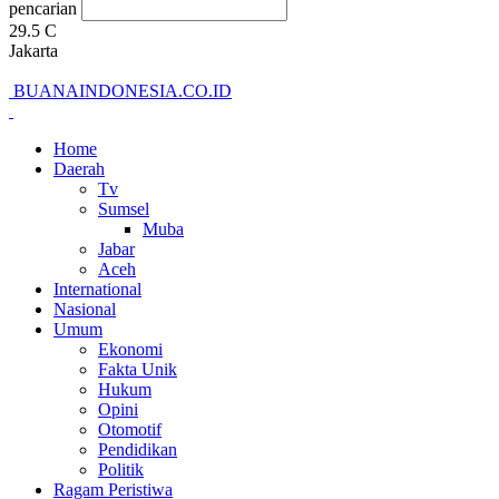
pencarian
29.5
C
Jakarta
BUANAINDONESIA.CO.ID
Home
Daerah
Tv
Sumsel
Muba
Jabar
Aceh
International
Nasional
Umum
Ekonomi
Fakta Unik
Hukum
Opini
Otomotif
Pendidikan
Politik
Ragam Peristiwa