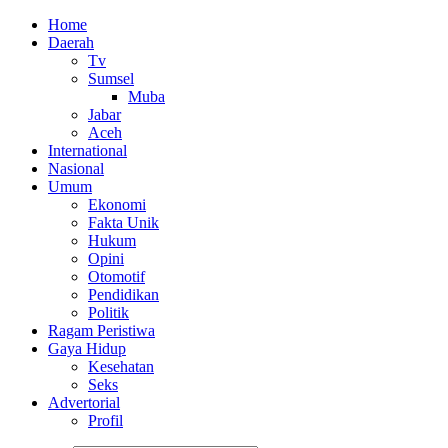
Home
Daerah
Tv
Sumsel
Muba
Jabar
Aceh
International
Nasional
Umum
Ekonomi
Fakta Unik
Hukum
Opini
Otomotif
Pendidikan
Politik
Ragam Peristiwa
Gaya Hidup
Kesehatan
Seks
Advertorial
Profil