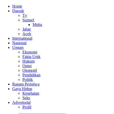
Home
Daerah
Tv
Sumsel
Muba
Jabar
Aceh
International
Nasional
Umum
Ekonomi
Fakta Unik
Hukum
Opini
Otomotif
Pendidikan
Politik
Ragam Peristiwa
Gaya Hidup
Kesehatan
Seks
Advertorial
Profil