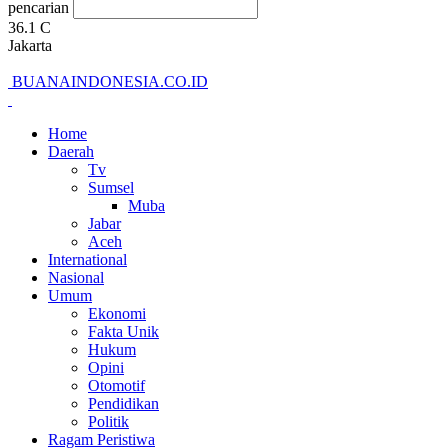
pencarian
36.1
C
Jakarta
BUANAINDONESIA.CO.ID
Home
Daerah
Tv
Sumsel
Muba
Jabar
Aceh
International
Nasional
Umum
Ekonomi
Fakta Unik
Hukum
Opini
Otomotif
Pendidikan
Politik
Ragam Peristiwa